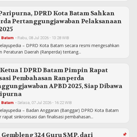
 Paripurna, DPRD Kota Batam Sahkan
rda Pertanggungjawaban Pelaksanaan
2025
a Batam
•
Rabu, 08 Jul 2026 - 13:28 WIB
elayupedia – DPRD Kota Batam secara resmi mengesahkan
 Peraturan Daerah (Ranperda) tentang...
 Ketua I DPRD Batam Pimpin Rapat
isasi Pembahasan Ranperda
nggungjawaban APBD 2025, Siap Dibawa
ripurna
a Batam
•
Selasa, 07 Jul 2026 - 16:22 WIB
elayupedia – Badan Anggaran (Banggar) DPRD Kota Batam
 rapat sinkronisasi dan finalisasi pembahasan...
 Gembleng 324 Guru SMP, dari