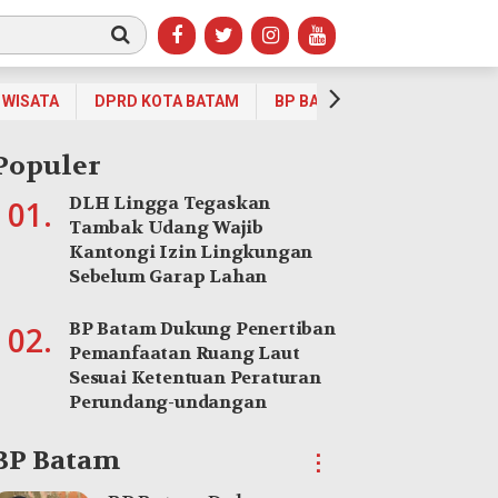
WISATA
DPRD KOTA BATAM
BP BATAM
OPINI
OLA
Populer
DLH Lingga Tegaskan
01.
Tambak Udang Wajib
Kantongi Izin Lingkungan
Sebelum Garap Lahan
BP Batam Dukung Penertiban
02.
Pemanfaatan Ruang Laut
Sesuai Ketentuan Peraturan
Perundang-undangan
BP Batam
⋮