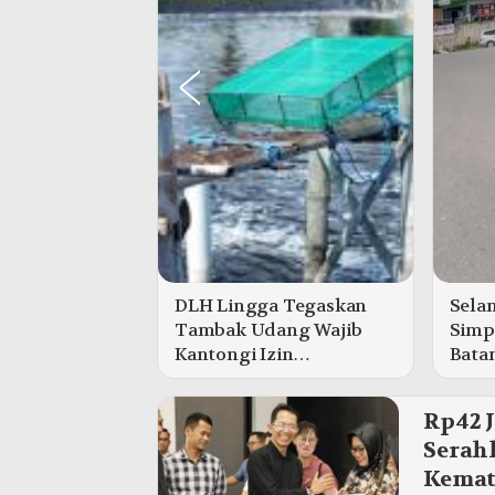
DLH Lingga Tegaskan
Sela
Tambak Udang Wajib
Simp
Kantongi Izin
Bata
Lingkungan Sebelum
Nama
Garap Lahan
Rp42 J
Serah
Kemat