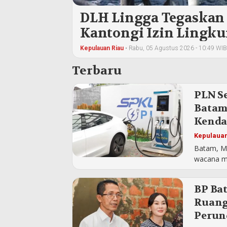
DLH Lingga Tegaskan
Kantongi Izin Lingk
Lahan
Kepulauan Riau
•
Rabu, 05 Agustus 2026 - 10:49 WIB
Terbaru
PLN S
Batam,
Kenda
Kepulauan
Batam, Me
wacana ma
BP Ba
Ruang
Perun