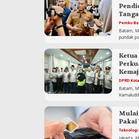
Pendi
Tanga
Pemko Ba
Batam, M
pundak par
Ketua
Perku
Kemaj
DPRD Kot
Batam, M
Kamaluddi
Mulai 
Pakai 
Teknologi
Jakarta, 