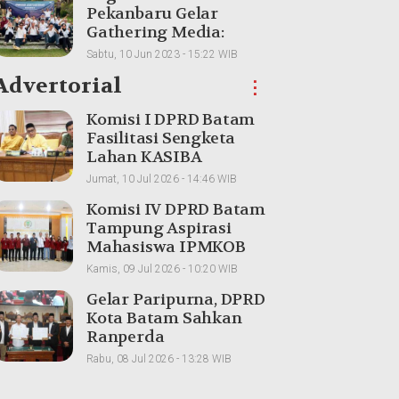
Pekanbaru Gelar
Gathering Media:
Membangun
Sabtu, 10 Jun 2023 - 15:22 WIB
Kolaborasi dan
Advertorial
⋮
Meningkatkan
Pemahaman Produk
Komisi I DPRD Batam
Fasilitasi Sengketa
Lahan KASIBA
Mangsang, Warga dan
Jumat, 10 Jul 2026 - 14:46 WIB
Perusahaan
Komisi IV DPRD Batam
Dipertemukan
Tampung Aspirasi
Mahasiswa IPMKOB
Pekanbaru, Bahas
Kamis, 09 Jul 2026 - 10:20 WIB
Kemajuan Daerah
Gelar Paripurna, DPRD
Kota Batam Sahkan
Ranperda
Pertanggungjawaban
Rabu, 08 Jul 2026 - 13:28 WIB
Pelaksanaan APBD
2025