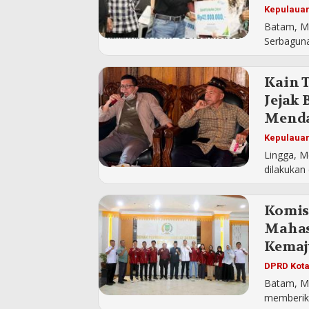
Kepulauan
Batam, Me
Serbaguna
Kain 
Jejak
Mend
Kepulauan
Lingga, M
dilakukan 
Komis
Mahas
Kemaj
DPRD Kot
Batam, M
memberika