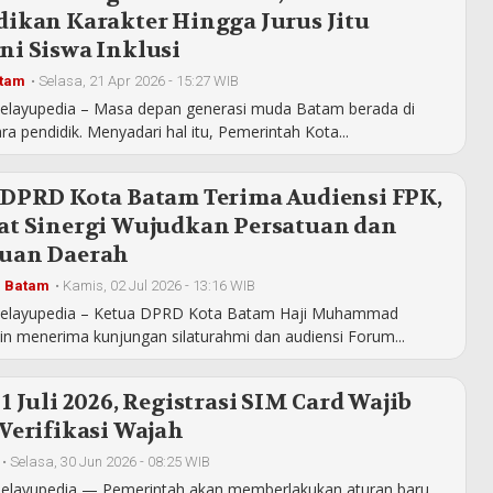
dikan Karakter Hingga Jurus Jitu
ni Siswa Inklusi
tam
•
Selasa, 21 Apr 2026 - 15:27 WIB
elayupedia – Masa depan generasi muda Batam berada di
a pendidik. Menyadari hal itu, Pemerintah Kota...
 DPRD Kota Batam Terima Audiensi FPK,
at Sinergi Wujudkan Persatuan dan
uan Daerah
a Batam
•
Kamis, 02 Jul 2026 - 13:16 WIB
elayupedia – Ketua DPRD Kota Batam Haji Muhammad
n menerima kunjungan silaturahmi dan audiensi Forum...
1 Juli 2026, Registrasi SIM Card Wajib
Verifikasi Wajah
•
Selasa, 30 Jun 2026 - 08:25 WIB
Melayupedia — Pemerintah akan memberlakukan aturan baru