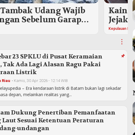
 Tambak Udang Wajib
Kain T
ungan Sebelum Garap
Jejak 
Menda
Kepulauan Ria
⋮
ebar 23 SPKLU di Pusat Keramaian
 Tak Ada Lagi Alasan Ragu Pakai
raan Listrik
 Riau
•
Kamis, 30 Apr 2026 - 12:14 WIB
layupedia – Era kendaraan listrik di Batam bukan lagi sekadar
sa depan, melainkan realitas yang...
tam Dukung Penertiban Pemanfaatan
 Laut Sesuai Ketentuan Peraturan
dang-undangan