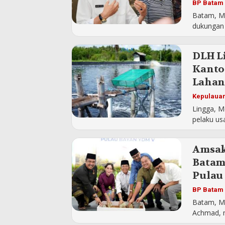
BP Batam
Batam, M
dukungan 
DLH L
Kanto
Laha
Kepulauan
Lingga, M
pelaku us
Amsak
Batam
Pulau
BP Batam
Batam, M
Achmad, m