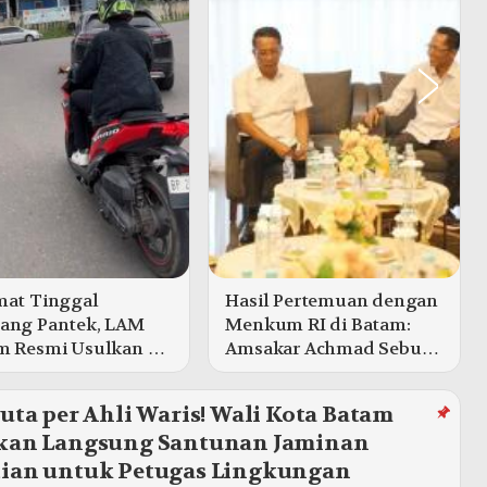
mat Tinggal
Hasil Pertemuan dengan
ang Pantek, LAM
Menkum RI di Batam:
m Resmi Usulkan 46
Amsakar Achmad Sebut
 Baru, Ini Daftarnya
Terima 4 Regulasi
Spesial dalam 1 Tahun
uta per Ahli Waris! Wali Kota Batam
kan Langsung Santunan Jaminan
ian untuk Petugas Lingkungan