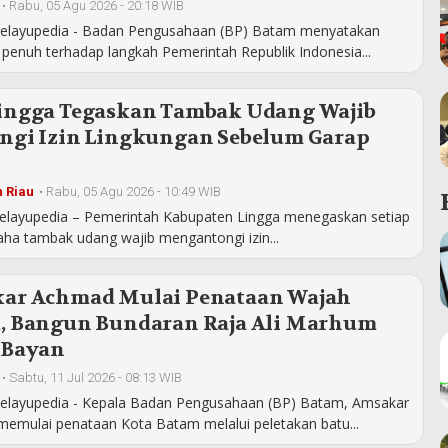
•
Rabu, 05 Agu 2026 - 20:18 WIB
elayupedia - Badan Pengusahaan (BP) Batam menyatakan
penuh terhadap langkah Pemerintah Republik Indonesia...
ingga Tegaskan Tambak Udang Wajib
ngi Izin Lingkungan Sebelum Garap
n
 Riau
•
Rabu, 05 Agu 2026 - 10:49 WIB
elayupedia – Pemerintah Kabupaten Lingga menegaskan setiap
aha tambak udang wajib mengantongi izin...
ar Achmad Mulai Penataan Wajah
, Bangun Bundaran Raja Ali Marhum
 Bayan
•
Sabtu, 11 Jul 2026 - 08:13 WIB
elayupedia - Kepala Badan Pengusahaan (BP) Batam, Amsakar
emulai penataan Kota Batam melalui peletakan batu...