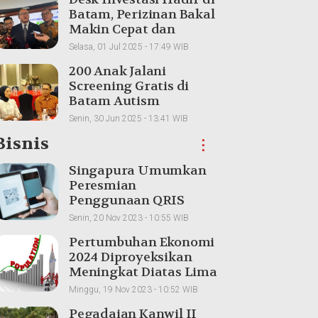
Batam, Perizinan Bakal
Makin Cepat dan
Transparan
Selasa, 01 Jul 2025 - 17:49 WIB
200 Anak Jalani
Screening Gratis di
Batam Autism
Conference 2025
Senin, 30 Jun 2025 - 13:41 WIB
Bisnis
⋮
Singapura Umumkan
Peresmian
Penggunaan QRIS
Indonesia untuk
Senin, 20 Nov 2023 - 10:55 WIB
Transaksi Lintas Batas
Pertumbuhan Ekonomi
2024 Diproyeksikan
Meningkat Diatas Lima
Persen
Minggu, 19 Nov 2023 - 10:52 WIB
Pegadaian Kanwil II