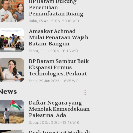
BP Batam Dukung
Penertiban
enun Lingga Dikaji, Upaya Menja
Pemanfaatan Ruang
Budaya Melayu untuk Generasi
Laut Sesuai Ketentuan
Rabu, 05 Agu 2026 - 20:18 WIB
Peraturan Perundang-
tang
u
•
Kamis, 09 Juli 2026 - 11:45 WIB
Amsakar Achmad
undangan
Mulai Penataan Wajah
Batam, Bangun
Bundaran Raja Ali
Sabtu, 11 Jul 2026 - 08:13 WIB
Marhum Pulau Bayan
BP Batam Sambut Baik
Ekspansi Firmus
Technologies, Perkuat
Posisi Batam sebagai
Senin, 29 Jun 2026 - 16:35 WIB
Hub Infrastruktur AI
News
⋮
Regional
Daftar Negara yang
Menolak Kemerdekaan
Palestina, Ada
Tetangga Indonesia
Sabtu, 20 Sep 2025 - 12:43 WIB
Desk Investasi Hadir di