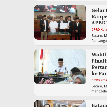
Gelar
Ranpe
APBD 
DPRD Kot
Batam, M
Rancangan
Wakil
Final
Perta
ke Pa
DPRD Kot
Batam, M
menggelar
Batam