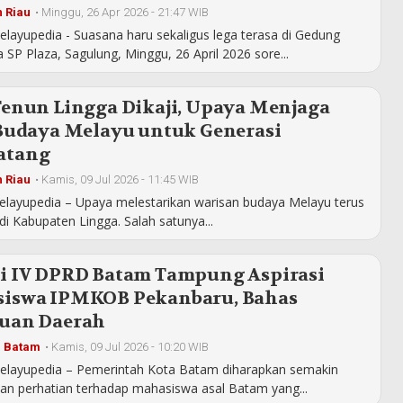
 Riau
•
Minggu, 26 Apr 2026 - 21:47 WIB
layupedia - Suasana haru sekaligus lega terasa di Gedung
 SP Plaza, Sagulung, Minggu, 26 April 2026 sore...
Tenun Lingga Dikaji, Upaya Menjaga
 Budaya Melayu untuk Generasi
atang
 Riau
•
Kamis, 09 Jul 2026 - 11:45 WIB
elayupedia – Upaya melestarikan warisan budaya Melayu terus
di Kabupaten Lingga. Salah satunya...
i IV DPRD Batam Tampung Aspirasi
iswa IPMKOB Pekanbaru, Bahas
uan Daerah
a Batam
•
Kamis, 09 Jul 2026 - 10:20 WIB
elayupedia – Pemerintah Kota Batam diharapkan semakin
n perhatian terhadap mahasiswa asal Batam yang...