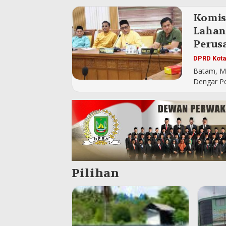
Komisi
Lahan
Perus
DPRD Kot
Batam, M
Dengar P
Pilihan