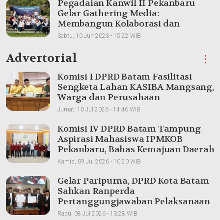
Pegadaian Kanwil II Pekanbaru
Gelar Gathering Media:
Membangun Kolaborasi dan
Meningkatkan Pemahaman Produk
Sabtu, 10 Jun 2023 - 15:22 WIB
Advertorial
⋮
Komisi I DPRD Batam Fasilitasi
Sengketa Lahan KASIBA Mangsang,
Warga dan Perusahaan
Dipertemukan
Jumat, 10 Jul 2026 - 14:46 WIB
Komisi IV DPRD Batam Tampung
Aspirasi Mahasiswa IPMKOB
Pekanbaru, Bahas Kemajuan Daerah
Kamis, 09 Jul 2026 - 10:20 WIB
Gelar Paripurna, DPRD Kota Batam
Sahkan Ranperda
Pertanggungjawaban Pelaksanaan
APBD 2025
Rabu, 08 Jul 2026 - 13:28 WIB