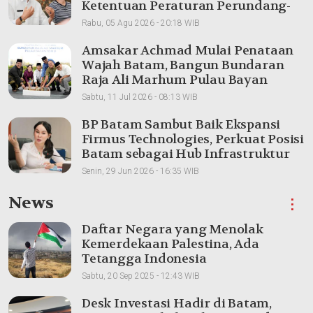
Ketentuan Peraturan Perundang-
undangan
Rabu, 05 Agu 2026 - 20:18 WIB
Amsakar Achmad Mulai Penataan
Wajah Batam, Bangun Bundaran
Raja Ali Marhum Pulau Bayan
Sabtu, 11 Jul 2026 - 08:13 WIB
BP Batam Sambut Baik Ekspansi
Firmus Technologies, Perkuat Posisi
Batam sebagai Hub Infrastruktur
AI Regional
Senin, 29 Jun 2026 - 16:35 WIB
News
⋮
Daftar Negara yang Menolak
Kemerdekaan Palestina, Ada
Tetangga Indonesia
Sabtu, 20 Sep 2025 - 12:43 WIB
Desk Investasi Hadir di Batam,