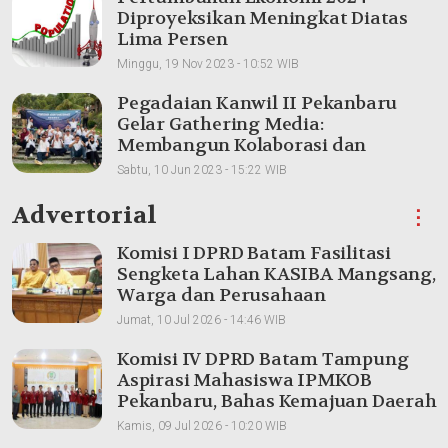
Diproyeksikan Meningkat Diatas
Lima Persen
Minggu, 19 Nov 2023 - 10:52 WIB
Pegadaian Kanwil II Pekanbaru
Gelar Gathering Media:
Membangun Kolaborasi dan
Meningkatkan Pemahaman Produk
Sabtu, 10 Jun 2023 - 15:22 WIB
Advertorial
⋮
Komisi I DPRD Batam Fasilitasi
Sengketa Lahan KASIBA Mangsang,
Warga dan Perusahaan
Dipertemukan
Jumat, 10 Jul 2026 - 14:46 WIB
Komisi IV DPRD Batam Tampung
Aspirasi Mahasiswa IPMKOB
Pekanbaru, Bahas Kemajuan Daerah
Kamis, 09 Jul 2026 - 10:20 WIB