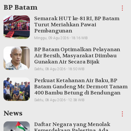
BP Batam
⋮
Semarak HUT ke-81 RI, BP Batam
Turut Meriahkan Pawai
Pembangunan
Minggu, 09 Agu 2026 - 18:16 WIB
BP Batam Optimalkan Pelayanan
Air Bersih, Masyarakat Diimbau
Gunakan Air Secara Bijak
Sabtu, 08 Agu 2026 - 18:50 WIB
Perkuat Ketahanan Air Baku, BP
Batam Gandeng Mc Dermott Tanam
400 Bambu Betung di Bendungan
Sei Nongsa
Sabtu, 08 Agu 2026 - 12:38 WIB
News
⋮
Daftar Negara yang Menolak
Kemerdekaan Palestina, Ada