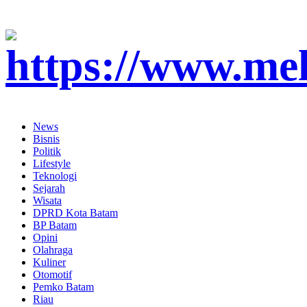
News
Bisnis
Politik
Lifestyle
Teknologi
Sejarah
Wisata
DPRD Kota Batam
BP Batam
Opini
Olahraga
Kuliner
Otomotif
Pemko Batam
Riau