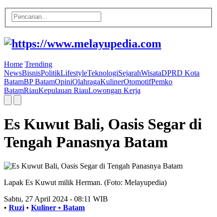
Home
Trending
News
Bisnis
Politik
Lifestyle
Teknologi
Sejarah
Wisata
DPRD Kota
Batam
BP Batam
Opini
Olahraga
Kuliner
Otomotif
Pemko
Batam
Riau
Kepulauan Riau
Lowongan Kerja
Es Kuwut Bali, Oasis Segar di
Tengah Panasnya Batam
Lapak Es Kuwut milik Herman. (Foto: Melayupedia)
Sabtu, 27 April 2024 - 08:11 WIB
•
Ruzi
•
Kuliner •
Batam