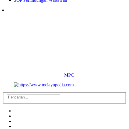
SOP Perlindungan Wartawan
Follow Us
Copyright ©
2026 melayupedia.com
All Right Reserved.
By :
MPC