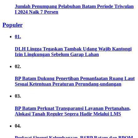
Jumlah Penumpang Pelabuhan Batam Periode Triwulan
I 2024 Naik 7 Persen
Populer
01.
DLH Lingga Tegaskan Tambak Udang Wajib Kantongi
Izin Lingkungan Sebelum Garap Lahan
02.
BP Batam Dukung Penertiban Pemanfaatan Ruang Laut
Sesuai Ketentuan Peraturan Perundang-undangan
03.
BP Batam Perkuat Transparansi Layanan Pertanahan,
Alokasi Tanah Reguler Segera Hadir Melalui LMS
04.
Perkuat Sinergi Kelembagaan, RSBP Batam dan BPOM