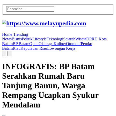
Home
Trending
News
Bisnis
Politik
Lifestyle
Teknologi
Sejarah
Wisata
DPRD Kota
Batam
BP Batam
Opini
Olahraga
Kuliner
Otomotif
Pemko
Batam
Riau
Kepulauan Riau
Lowongan Kerja
INFOGRAFIS: BP Batam
Serahkan Rumah Baru
Tanjung Banun, Warga
Rempang Ucapkan Syukur
Mendalam