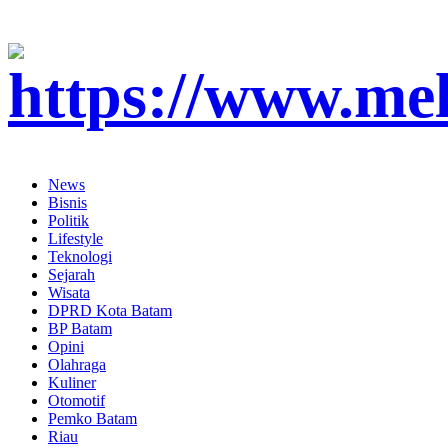
News
Bisnis
Politik
Lifestyle
Teknologi
Sejarah
Wisata
DPRD Kota Batam
BP Batam
Opini
Olahraga
Kuliner
Otomotif
Pemko Batam
Riau