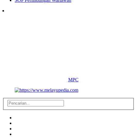
SOP Perlindungan Wartawan
Follow Us
Copyright ©
2026 melayupedia.com
All Right Reserved.
By :
MPC