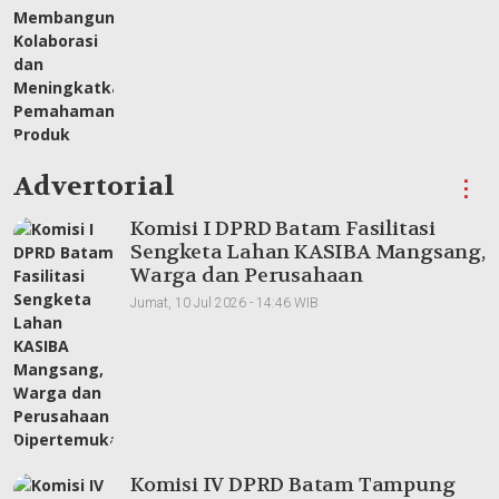
Advertorial
⋮
Komisi I DPRD Batam Fasilitasi
Sengketa Lahan KASIBA Mangsang,
Warga dan Perusahaan
Dipertemukan
Jumat, 10 Jul 2026 - 14:46 WIB
Komisi IV DPRD Batam Tampung