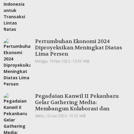
Pertumbuhan Ekonomi 2024
Diproyeksikan Meningkat Diatas
Lima Persen
Minggu, 19 Nov 2023 - 10:52 WIB
Pegadaian Kanwil II Pekanbaru
Gelar Gathering Media:
Membangun Kolaborasi dan
Meningkatkan Pemahaman Produk
Sabtu, 10 Jun 2023 - 15:22 WIB