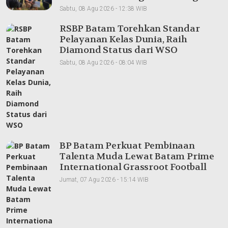
Sei Nongsa
Sabtu, 08 Agu 2026 - 12:38 WIB
RSBP Batam Torehkan Standar
Pelayanan Kelas Dunia, Raih
Diamond Status dari WSO
Sabtu, 08 Agu 2026 - 08:04 WIB
BP Batam Perkuat Pembinaan
Talenta Muda Lewat Batam Prime
International Grassroot Football
sebagai Festival 2026
Jumat, 07 Agu 2026 - 15:14 WIB