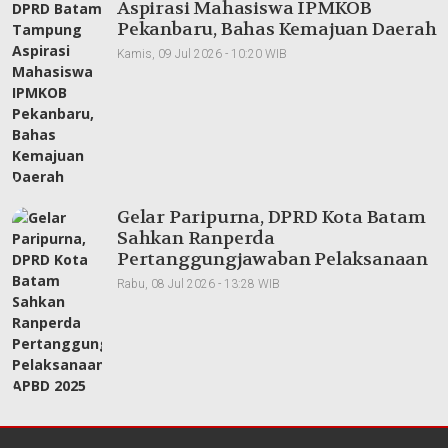
Aspirasi Mahasiswa IPMKOB
Pekanbaru, Bahas Kemajuan Daerah
Kamis, 09 Jul 2026 - 10:20 WIB
Gelar Paripurna, DPRD Kota Batam
Sahkan Ranperda
Pertanggungjawaban Pelaksanaan
APBD 2025
Rabu, 08 Jul 2026 - 13:28 WIB