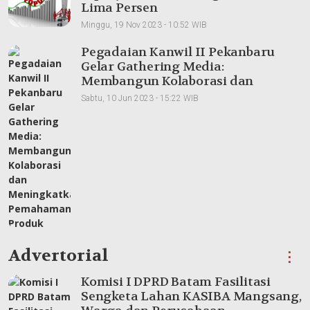
Lima Persen
Minggu, 19 Nov 2023 - 10:52 WIB
Pegadaian Kanwil II Pekanbaru
Gelar Gathering Media:
Membangun Kolaborasi dan
Meningkatkan Pemahaman Produk
Sabtu, 10 Jun 2023 - 15:22 WIB
Advertorial
⋮
Komisi I DPRD Batam Fasilitasi
Sengketa Lahan KASIBA Mangsang,