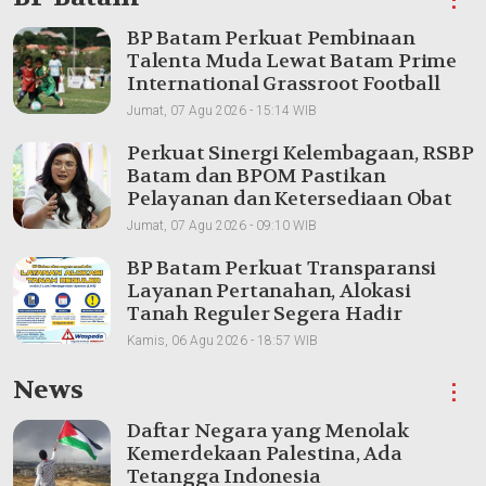
BP Batam Perkuat Pembinaan
Talenta Muda Lewat Batam Prime
International Grassroot Football
sebagai Festival 2026
Jumat, 07 Agu 2026 - 15:14 WIB
Perkuat Sinergi Kelembagaan, RSBP
Batam dan BPOM Pastikan
Pelayanan dan Ketersediaan Obat
Aman
Jumat, 07 Agu 2026 - 09:10 WIB
BP Batam Perkuat Transparansi
Layanan Pertanahan, Alokasi
Tanah Reguler Segera Hadir
Melalui LMS
Kamis, 06 Agu 2026 - 18:57 WIB
News
⋮
Daftar Negara yang Menolak
Kemerdekaan Palestina, Ada
Tetangga Indonesia