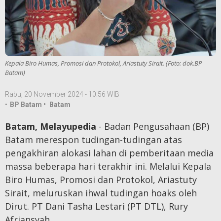
Riau
Kepulauan
Riau
Lowongan
Indeks
Kerja
Kepala Biro Humas, Promosi dan Protokol, Ariastuty Sirait. (Foto: dok.BP
Batam)
Tanjungpinang
Natuna
Lingga
Karimun
Rabu, 20 November 2024 - 10:56 WIB
•
BP Batam •
Batam
Bintan
Batam
echo "
"; }
Batam, Melayupedia
- Badan Pengusahaan (BP)
Anambas
Batam merespon tudingan-tudingan atas
pengakhiran alokasi lahan di pemberitaan media
Disclaimer
Info Iklan
massa beberapa hari terakhir ini. Melalui Kepala
Tentang
Pedoman
Biro Humas, Promosi dan Protokol, Ariastuty
Sirait, meluruskan ihwal tudingan hoaks oleh
Redaksi
Kode
Dirut. PT Dani Tasha Lestari (PT DTL), Rury
Perilaku
Afriansyah.