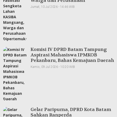
Warga dan Perusahaan
Dipertemukan
Jumat, 10 Jul 2026 - 14:46 WIB
Komisi IV DPRD Batam Tampung
Aspirasi Mahasiswa IPMKOB
Pekanbaru, Bahas Kemajuan Daerah
Kamis, 09 Jul 2026 - 10:20 WIB
Gelar Paripurna, DPRD Kota Batam
Sahkan Ranperda