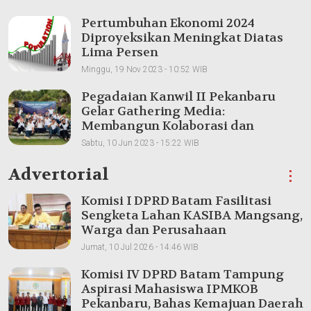
Pertumbuhan Ekonomi 2024
Diproyeksikan Meningkat Diatas
Lima Persen
Minggu, 19 Nov 2023 - 10:52 WIB
Pegadaian Kanwil II Pekanbaru
Gelar Gathering Media:
Membangun Kolaborasi dan
Meningkatkan Pemahaman Produk
Sabtu, 10 Jun 2023 - 15:22 WIB
Advertorial
⋮
Komisi I DPRD Batam Fasilitasi
Sengketa Lahan KASIBA Mangsang,
Warga dan Perusahaan
Dipertemukan
Jumat, 10 Jul 2026 - 14:46 WIB
Komisi IV DPRD Batam Tampung
Aspirasi Mahasiswa IPMKOB
Pekanbaru, Bahas Kemajuan Daerah