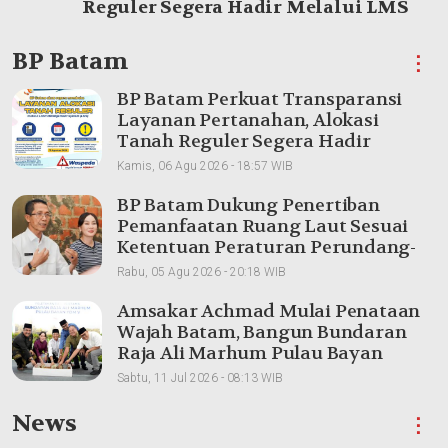
Reguler Segera Hadir Melalui LMS
BP Batam
⋮
BP Batam Perkuat Transparansi
Layanan Pertanahan, Alokasi
Tanah Reguler Segera Hadir
Melalui LMS
Kamis, 06 Agu 2026 - 18:57 WIB
BP Batam Dukung Penertiban
Pemanfaatan Ruang Laut Sesuai
Ketentuan Peraturan Perundang-
undangan
Rabu, 05 Agu 2026 - 20:18 WIB
Amsakar Achmad Mulai Penataan
Wajah Batam, Bangun Bundaran
Raja Ali Marhum Pulau Bayan
Sabtu, 11 Jul 2026 - 08:13 WIB
News
⋮