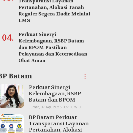
Transparansi Layanan
Pertanahan, Alokasi Tanah
Reguler Segera Hadir Melalui
LMS
Perkuat Sinergi
04.
Kelembagaan, RSBP Batam
dan BPOM Pastikan
Pelayanan dan Ketersediaan
Obat Aman
BP Batam
⋮
Perkuat Sinergi
Kelembagaan, RSBP
Batam dan BPOM
Pastikan Pelayanan
Jumat, 07 Agu 2026 - 09:10 WIB
dan Ketersediaan Obat
BP Batam Perkuat
Aman
Transparansi Layanan
Pertanahan, Alokasi