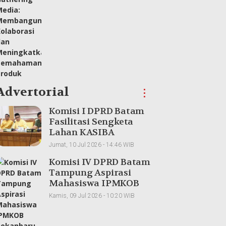
Meningkatkan
Pemahaman Produk
Advertorial
⋮
Komisi I DPRD Batam
Fasilitasi Sengketa
Lahan KASIBA
Mangsang, Warga dan
Jumat, 10 Jul 2026 - 14:46 WIB
Perusahaan
Komisi IV DPRD Batam
Dipertemukan
Tampung Aspirasi
Mahasiswa IPMKOB
Pekanbaru, Bahas
Kamis, 09 Jul 2026 - 10:20 WIB
Kemajuan Daerah