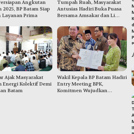
Persiapan Angkutan
Tumpah Ruah, Masyarakat
n 2025, BP Batam Siap
Antusias Hadiri Buka Puasa
n Layanan Prima
Bersama Amsakar dan Li
Claudia
r Ajak Masyarakat
Wakil Kepala BP Batam Hadiri
 Energi Kolektif Demi
Entry Meeting BPK,
an Batam
Komitmen Wujudkan
Pengelolaan Keuangan
Transparan dan Akuntabel