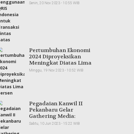
Indonesia untuk
Senin, 20 Nov 2023 - 10:55 WIB
Transaksi Lintas Batas
Pertumbuhan Ekonomi
2024 Diproyeksikan
Meningkat Diatas Lima
Persen
Minggu, 19 Nov 2023 - 10:52 WIB
Pegadaian Kanwil II
Pekanbaru Gelar
Gathering Media:
Membangun
Sabtu, 10 Jun 2023 - 15:22 WIB
Kolaborasi dan