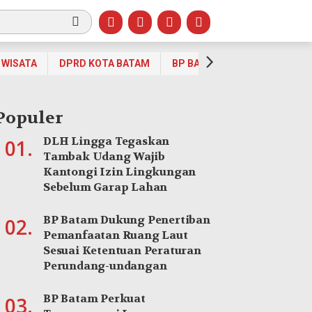
WISATA
DPRD KOTA BATAM
BP BATAM
OPINI
OLA
Populer
DLH Lingga Tegaskan
01.
Tambak Udang Wajib
Kantongi Izin Lingkungan
Sebelum Garap Lahan
BP Batam Dukung Penertiban
02.
Pemanfaatan Ruang Laut
Sesuai Ketentuan Peraturan
Perundang-undangan
BP Batam Perkuat
03.