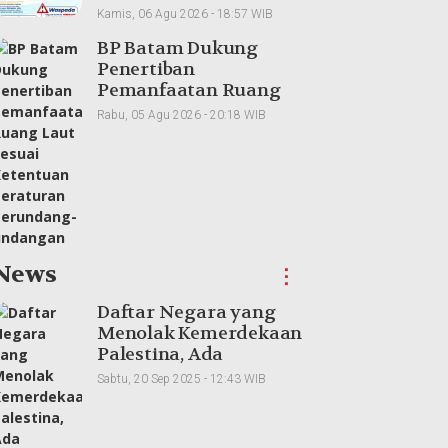
Tanah Reguler Segera
Kamis, 06 Agu 2026 - 18:57 WIB
Hadir Melalui LMS
BP Batam Dukung
Penertiban
Pemanfaatan Ruang
Laut Sesuai Ketentuan
Rabu, 05 Agu 2026 - 20:18 WIB
Peraturan Perundang-
undangan
News
⋮
Daftar Negara yang
Menolak Kemerdekaan
Palestina, Ada
Tetangga Indonesia
Sabtu, 20 Sep 2025 - 12:43 WIB