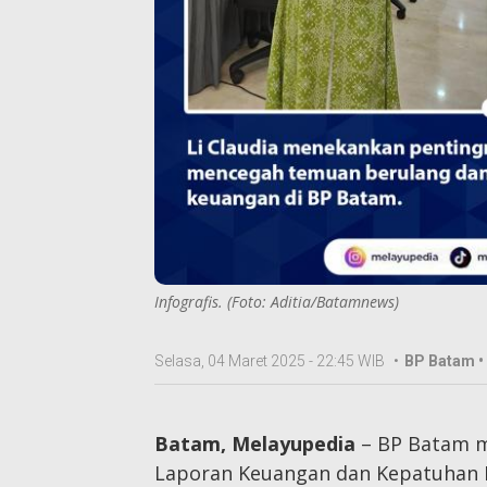
Infografis. (Foto: Aditia/Batamnews)
Selasa, 04 Maret 2025 - 22:45 WIB
•
BP Batam •
Batam, Melayupedia
– BP Batam m
Laporan Keuangan dan Kepatuhan 