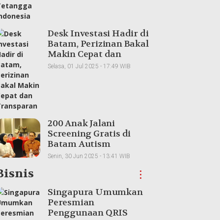
Desk Investasi Hadir di
Batam, Perizinan Bakal
Makin Cepat dan
Transparan
Selasa, 01 Jul 2025 - 17:49 WIB
200 Anak Jalani
Screening Gratis di
Batam Autism
Conference 2025
Senin, 30 Jun 2025 - 13:41 WIB
Bisnis
⋮
Singapura Umumkan
Peresmian
Penggunaan QRIS