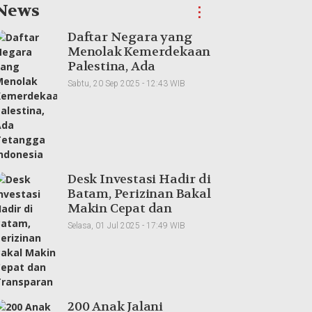
News
⋮
Daftar Negara yang
Menolak Kemerdekaan
Palestina, Ada
Tetangga Indonesia
Sabtu, 20 Sep 2025 - 12:43 WIB
Desk Investasi Hadir di
Batam, Perizinan Bakal
Makin Cepat dan
Transparan
Selasa, 01 Jul 2025 - 17:49 WIB
200 Anak Jalani