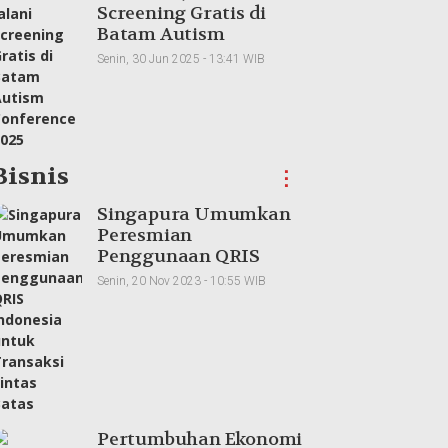
Screening Gratis di
Batam Autism
Conference 2025
Senin, 30 Jun 2025 - 13:41 WIB
Bisnis
⋮
Singapura Umumkan
Peresmian
Penggunaan QRIS
Indonesia untuk
Senin, 20 Nov 2023 - 10:55 WIB
Transaksi Lintas Batas
Pertumbuhan Ekonomi