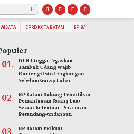
WISATA
DPRD KOTA BATAM
BP BATAM
OPINI
OLA
Populer
DLH Lingga Tegaskan
01.
Tambak Udang Wajib
Kantongi Izin Lingkungan
Sebelum Garap Lahan
BP Batam Dukung Penertiban
02.
Pemanfaatan Ruang Laut
Sesuai Ketentuan Peraturan
Perundang-undangan
BP Batam Perkuat
03.