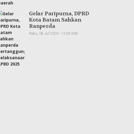
Gelar Paripurna, DPRD
Kota Batam Sahkan
Ranperda
Pertanggungjawaban
Rabu, 08 Jul 2026 - 13:28 WIB
Pelaksanaan APBD
2025