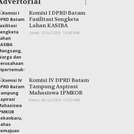
Advertorial
⋮
Komisi I DPRD Batam
Fasilitasi Sengketa
Lahan KASIBA
Mangsang, Warga dan
Jumat, 10 Jul 2026 - 14:46 WIB
Perusahaan
Dipertemukan
Komisi IV DPRD Batam
Tampung Aspirasi
Mahasiswa IPMKOB
Pekanbaru, Bahas
Kamis, 09 Jul 2026 - 10:20 WIB
Kemajuan Daerah