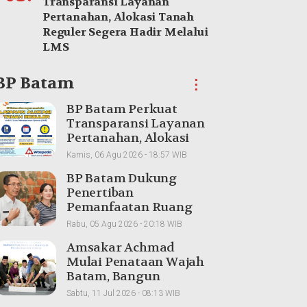
Transparansi Layanan
Pertanahan, Alokasi Tanah
Reguler Segera Hadir Melalui
LMS
BP Batam
⋮
BP Batam Perkuat
Transparansi Layanan
Pertanahan, Alokasi
Tanah Reguler Segera
Kamis, 06 Agu 2026 - 18:57 WIB
Hadir Melalui LMS
BP Batam Dukung
Penertiban
Pemanfaatan Ruang
Laut Sesuai Ketentuan
Rabu, 05 Agu 2026 - 20:18 WIB
Peraturan Perundang-
Amsakar Achmad
undangan
Mulai Penataan Wajah
Batam, Bangun
Bundaran Raja Ali
Sabtu, 11 Jul 2026 - 08:13 WIB
Marhum Pulau Bayan