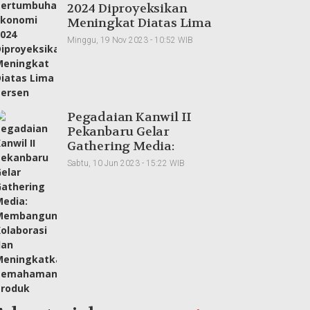
2024 Diproyeksikan
Meningkat Diatas Lima
Persen
Minggu, 19 Nov 2023 - 10:52 WIB
Pegadaian Kanwil II
Pekanbaru Gelar
Gathering Media:
Membangun
Sabtu, 10 Jun 2023 - 15:22 WIB
Kolaborasi dan
Meningkatkan
Pemahaman Produk