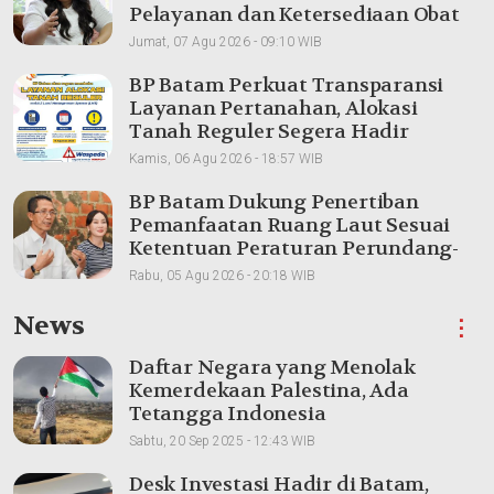
Pelayanan dan Ketersediaan Obat
Aman
Jumat, 07 Agu 2026 - 09:10 WIB
BP Batam Perkuat Transparansi
Layanan Pertanahan, Alokasi
Tanah Reguler Segera Hadir
Melalui LMS
Kamis, 06 Agu 2026 - 18:57 WIB
BP Batam Dukung Penertiban
Pemanfaatan Ruang Laut Sesuai
Ketentuan Peraturan Perundang-
undangan
Rabu, 05 Agu 2026 - 20:18 WIB
News
⋮
Daftar Negara yang Menolak
Kemerdekaan Palestina, Ada
Tetangga Indonesia
Sabtu, 20 Sep 2025 - 12:43 WIB
Desk Investasi Hadir di Batam,