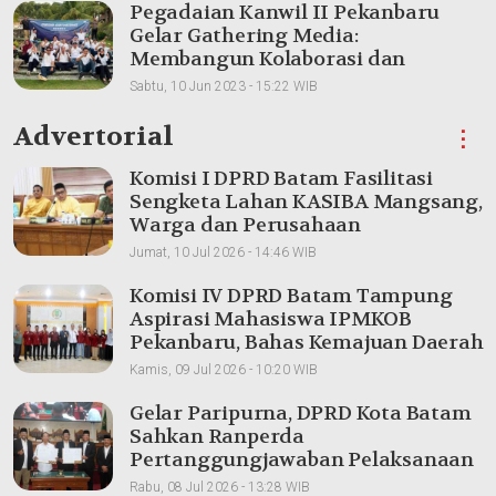
Pegadaian Kanwil II Pekanbaru
Gelar Gathering Media:
Membangun Kolaborasi dan
Meningkatkan Pemahaman Produk
Sabtu, 10 Jun 2023 - 15:22 WIB
Advertorial
⋮
Komisi I DPRD Batam Fasilitasi
Sengketa Lahan KASIBA Mangsang,
Warga dan Perusahaan
Dipertemukan
Jumat, 10 Jul 2026 - 14:46 WIB
Komisi IV DPRD Batam Tampung
Aspirasi Mahasiswa IPMKOB
Pekanbaru, Bahas Kemajuan Daerah
Kamis, 09 Jul 2026 - 10:20 WIB
Gelar Paripurna, DPRD Kota Batam
Sahkan Ranperda
Pertanggungjawaban Pelaksanaan
APBD 2025
Rabu, 08 Jul 2026 - 13:28 WIB