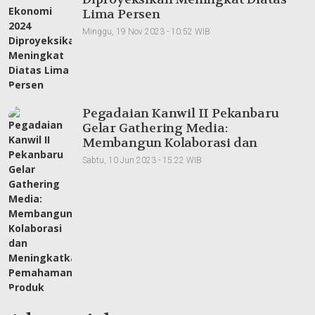
Lima Persen
Minggu, 19 Nov 2023 - 10:52 WIB
Pegadaian Kanwil II Pekanbaru
Gelar Gathering Media:
Membangun Kolaborasi dan
Meningkatkan Pemahaman Produk
Sabtu, 10 Jun 2023 - 15:22 WIB