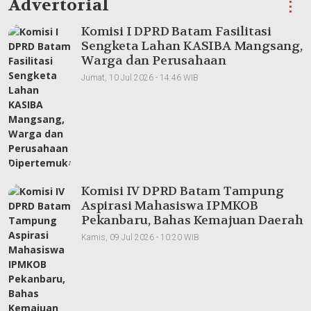
Advertorial
⋮
Komisi I DPRD Batam Fasilitasi
Sengketa Lahan KASIBA Mangsang,
Warga dan Perusahaan
Dipertemukan
Jumat, 10 Jul 2026 - 14:46 WIB
Komisi IV DPRD Batam Tampung
Aspirasi Mahasiswa IPMKOB
Pekanbaru, Bahas Kemajuan Daerah
Kamis, 09 Jul 2026 - 10:20 WIB