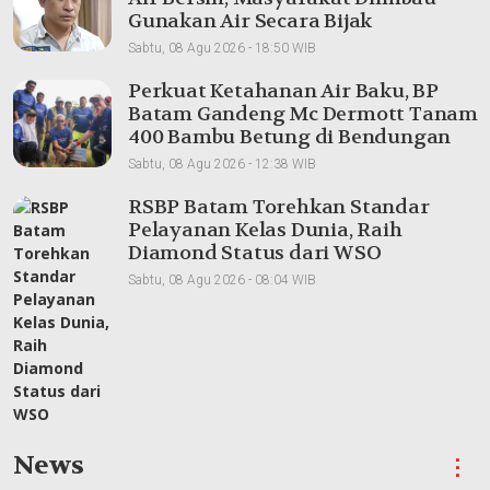
Gunakan Air Secara Bijak
Sabtu, 08 Agu 2026 - 18:50 WIB
Perkuat Ketahanan Air Baku, BP
Batam Gandeng Mc Dermott Tanam
400 Bambu Betung di Bendungan
Sei Nongsa
Sabtu, 08 Agu 2026 - 12:38 WIB
RSBP Batam Torehkan Standar
Pelayanan Kelas Dunia, Raih
Diamond Status dari WSO
Sabtu, 08 Agu 2026 - 08:04 WIB
News
⋮