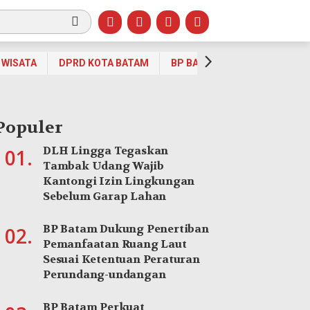
WISATA
DPRD KOTA BATAM
BP BATAM
OPINI
OLA
Populer
DLH Lingga Tegaskan
01.
Tambak Udang Wajib
Kantongi Izin Lingkungan
Sebelum Garap Lahan
BP Batam Dukung Penertiban
02.
Pemanfaatan Ruang Laut
Sesuai Ketentuan Peraturan
Perundang-undangan
BP Batam Perkuat