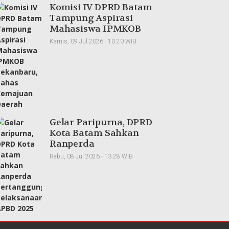
Komisi IV DPRD Batam
Tampung Aspirasi
Mahasiswa IPMKOB
Pekanbaru, Bahas
Kamis, 09 Jul 2026 - 10:20 WIB
Kemajuan Daerah
Gelar Paripurna, DPRD
Kota Batam Sahkan
Ranperda
Pertanggungjawaban
Rabu, 08 Jul 2026 - 13:28 WIB
Pelaksanaan APBD
2025