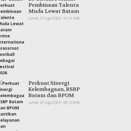
Pembinaan Talenta
Muda Lewat Batam
Prime International
Jumat, 07 Agu 2026 - 15:14 WIB
Grassroot Football
sebagai Festival 2026
Perkuat Sinergi
Kelembagaan, RSBP
Batam dan BPOM
Pastikan Pelayanan
Jumat, 07 Agu 2026 - 09:10 WIB
dan Ketersediaan Obat
Aman