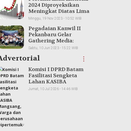
2024 Diproyeksikan
Meningkat Diatas Lima
Persen
Minggu, 19 Nov 2023 - 10:52 WIB
Pegadaian Kanwil II
Pekanbaru Gelar
Gathering Media:
Membangun
Sabtu, 10 Jun 2023 - 15:22 WIB
Kolaborasi dan
Advertorial
⋮
Meningkatkan
Pemahaman Produk
Komisi I DPRD Batam
Fasilitasi Sengketa
Lahan KASIBA
Mangsang, Warga dan
Jumat, 10 Jul 2026 - 14:46 WIB
Perusahaan
Dipertemukan