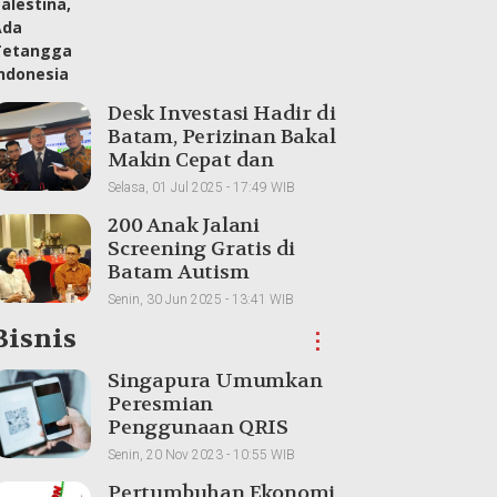
Desk Investasi Hadir di
Batam, Perizinan Bakal
Makin Cepat dan
Transparan
Selasa, 01 Jul 2025 - 17:49 WIB
200 Anak Jalani
Screening Gratis di
Batam Autism
Conference 2025
Senin, 30 Jun 2025 - 13:41 WIB
Bisnis
⋮
Singapura Umumkan
Peresmian
Penggunaan QRIS
Indonesia untuk
Senin, 20 Nov 2023 - 10:55 WIB
Transaksi Lintas Batas
Pertumbuhan Ekonomi