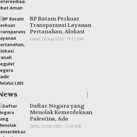
BP Batam Perkuat
Transparansi Layanan
Pertanahan, Alokasi
Tanah Reguler Segera
Kamis, 06 Agu 2026 - 18:57 WIB
Hadir Melalui LMS
News
⋮
Daftar Negara yang
Menolak Kemerdekaan
Palestina, Ada
Tetangga Indonesia
Sabtu, 20 Sep 2025 - 12:43 WIB