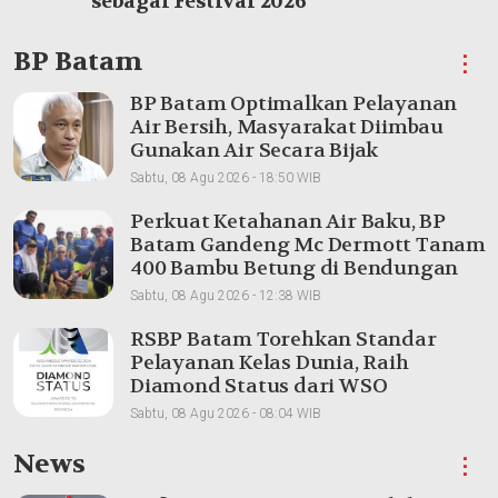
sebagai Festival 2026
BP Batam
⋮
BP Batam Optimalkan Pelayanan
Air Bersih, Masyarakat Diimbau
Gunakan Air Secara Bijak
Sabtu, 08 Agu 2026 - 18:50 WIB
Perkuat Ketahanan Air Baku, BP
Batam Gandeng Mc Dermott Tanam
400 Bambu Betung di Bendungan
Sei Nongsa
Sabtu, 08 Agu 2026 - 12:38 WIB
RSBP Batam Torehkan Standar
Pelayanan Kelas Dunia, Raih
Diamond Status dari WSO
Sabtu, 08 Agu 2026 - 08:04 WIB
News
⋮