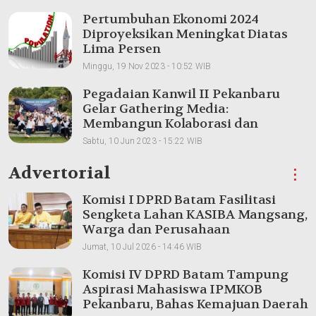
Pertumbuhan Ekonomi 2024
Diproyeksikan Meningkat Diatas
Lima Persen
Minggu, 19 Nov 2023 - 10:52 WIB
Pegadaian Kanwil II Pekanbaru
Gelar Gathering Media:
Membangun Kolaborasi dan
Meningkatkan Pemahaman Produk
Sabtu, 10 Jun 2023 - 15:22 WIB
Advertorial
⋮
Komisi I DPRD Batam Fasilitasi
Sengketa Lahan KASIBA Mangsang,
Warga dan Perusahaan
Dipertemukan
Jumat, 10 Jul 2026 - 14:46 WIB
Komisi IV DPRD Batam Tampung
Aspirasi Mahasiswa IPMKOB
Pekanbaru, Bahas Kemajuan Daerah