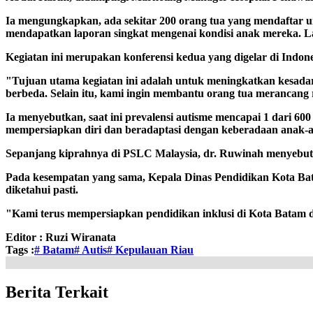
Ia mengungkapkan, ada sekitar 200 orang tua yang mendaftar un
mendapatkan laporan singkat mengenai kondisi anak mereka. La
Kegiatan ini merupakan konferensi kedua yang digelar di Indon
"Tujuan utama kegiatan ini adalah untuk meningkatkan kesada
berbeda. Selain itu, kami ingin membantu orang tua merancan
Ia menyebutkan, saat ini prevalensi autisme mencapai 1 dari 6
mempersiapkan diri dan beradaptasi dengan keberadaan anak-an
Sepanjang kiprahnya di PSLC Malaysia, dr. Ruwinah menyebut p
Pada kesempatan yang sama, Kepala Dinas Pendidikan Kota Bat
diketahui pasti.
"Kami terus mempersiapkan pendidikan inklusi di Kota Batam d
Editor :
Ruzi Wiranata
Tags :
# Batam
# Autis
# Kepulauan Riau
Berita Terkait