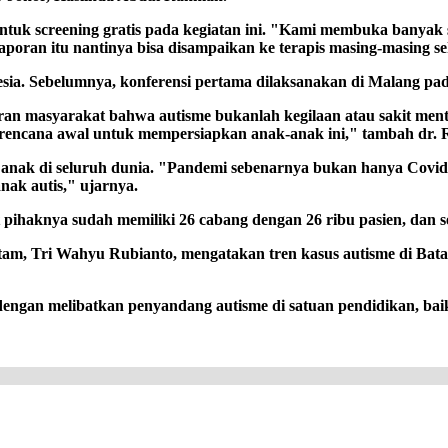
tuk screening gratis pada kegiatan ini. "Kami membuka banyak st
poran itu nantinya bisa disampaikan ke terapis masing-masing 
esia. Sebelumnya, konferensi pertama dilaksanakan di Malang pad
ran masyarakat bahwa autisme bukanlah kegilaan atau sakit men
g rencana awal untuk mempersiapkan anak-anak ini," tambah dr.
00 anak di seluruh dunia. "Pandemi sebenarnya bukan hanya Covid
ak autis," ujarnya.
ihaknya sudah memiliki 26 cabang dengan 26 ribu pasien, dan se
am, Tri Wahyu Rubianto, mengatakan tren kasus autisme di Bat
engan melibatkan penyandang autisme di satuan pendidikan, bai