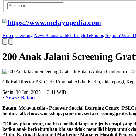
Home
Trending
News
Bisnis
Politik
Lifestyle
Teknologi
Sejarah
Wisata
D
200 Anak Jalani Screening Grat
Clinical Director PSLC, dr. Ruwinah Abdul Karim, didampingi, Kep
Senin, 30 Juni 2025 - 13:41 WIB
•
News •
Batam
Batam, Melayupedia
- Penawar Special Learning Centre (PSLC)
bentuk talk show, workshop, pameran, serta screening gratis bag
"Diharapkan orang tua bisa melihat langsung jenis terapi yang
ketika anak berkebutuhan khusus tidak memiliki biaya untuk dat
Abdul Karim, didampingi Marketing Manager Hospital Penawar