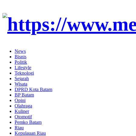
News
Bisnis
Politik
Lifestyle
Teknologi
Sejarah
Wisata
DPRD Kota Batam
BP Batam
Opini
Olahraga
Kuliner
Otomotif
Pemko Batam
Riau
Kepulauan Riau