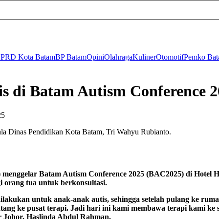
PRD Kota Batam
BP Batam
Opini
Olahraga
Kuliner
Otomotif
Pemko Ba
is di Batam Autism Conference 
ala Dinas Pendidikan Kota Batam, Tri Wahyu Rubianto.
 menggelar Batam Autism Conference 2025 (BAC2025) di Hotel Ha
i orang tua untuk berkonsultasi.
 dilakukan untuk anak-anak autis, sehingga setelah pulang ke r
ang ke pusat terapi. Jadi hari ini kami membawa terapi kami ke s
 Johor, Haslinda Abdul Rahman.