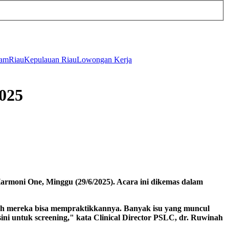
tam
Riau
Kepulauan Riau
Lowongan Kerja
2025
rmoni One, Minggu (29/6/2025). Acara ini dikemas dalam
umah mereka bisa mempraktikkannya. Banyak isu yang muncul
ini untuk screening," kata Clinical Director PSLC, dr. Ruwinah