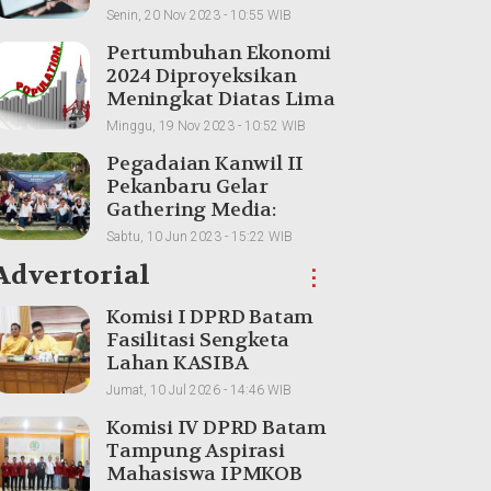
Indonesia untuk
Senin, 20 Nov 2023 - 10:55 WIB
Transaksi Lintas Batas
Pertumbuhan Ekonomi
2024 Diproyeksikan
Meningkat Diatas Lima
Persen
Minggu, 19 Nov 2023 - 10:52 WIB
Pegadaian Kanwil II
Pekanbaru Gelar
Gathering Media:
Membangun
Sabtu, 10 Jun 2023 - 15:22 WIB
Kolaborasi dan
Advertorial
⋮
Meningkatkan
Pemahaman Produk
Komisi I DPRD Batam
Fasilitasi Sengketa
Lahan KASIBA
Mangsang, Warga dan
Jumat, 10 Jul 2026 - 14:46 WIB
Perusahaan
Komisi IV DPRD Batam
Dipertemukan
Tampung Aspirasi
Mahasiswa IPMKOB