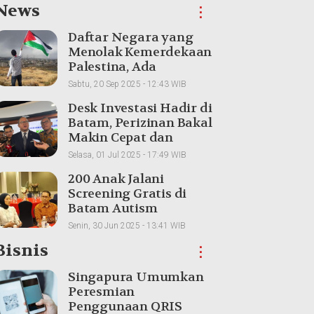
News
⋮
Daftar Negara yang
Menolak Kemerdekaan
Palestina, Ada
Tetangga Indonesia
Sabtu, 20 Sep 2025 - 12:43 WIB
Desk Investasi Hadir di
Batam, Perizinan Bakal
Makin Cepat dan
Transparan
Selasa, 01 Jul 2025 - 17:49 WIB
200 Anak Jalani
Screening Gratis di
Batam Autism
Conference 2025
Senin, 30 Jun 2025 - 13:41 WIB
Bisnis
⋮
Singapura Umumkan
Peresmian
Penggunaan QRIS