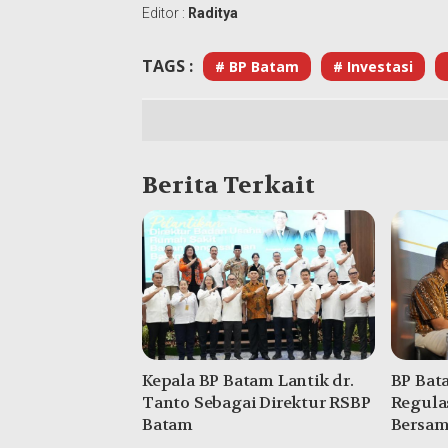
Editor :
Raditya
TAGS :
# BP Batam
# Investasi
Berita Terkait
Kepala BP Batam Lantik dr.
BP Bat
Tanto Sebagai Direktur RSBP
Regula
Batam
Bersam