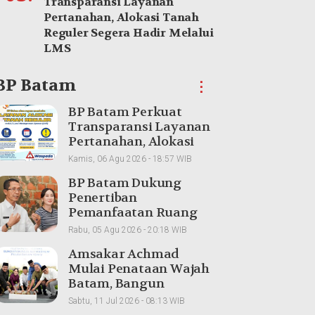
Transparansi Layanan
Pertanahan, Alokasi Tanah
Reguler Segera Hadir Melalui
LMS
BP Batam
⋮
BP Batam Perkuat
Transparansi Layanan
Pertanahan, Alokasi
Tanah Reguler Segera
Kamis, 06 Agu 2026 - 18:57 WIB
Hadir Melalui LMS
BP Batam Dukung
Penertiban
Pemanfaatan Ruang
Laut Sesuai Ketentuan
Rabu, 05 Agu 2026 - 20:18 WIB
Peraturan Perundang-
Amsakar Achmad
undangan
Mulai Penataan Wajah
Batam, Bangun
Bundaran Raja Ali
Sabtu, 11 Jul 2026 - 08:13 WIB
Marhum Pulau Bayan