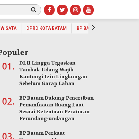
WISATA
DPRD KOTA BATAM
BP BATAM
OPINI
OLA
Populer
DLH Lingga Tegaskan
01.
Tambak Udang Wajib
Kantongi Izin Lingkungan
Sebelum Garap Lahan
BP Batam Dukung Penertiban
02.
Pemanfaatan Ruang Laut
Sesuai Ketentuan Peraturan
Perundang-undangan
BP Batam Perkuat
03.