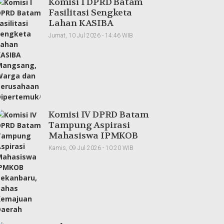
Komisi I DPRD Batam
Fasilitasi Sengketa
Lahan KASIBA
Mangsang, Warga dan
Jumat, 10 Jul 2026 - 14:46 WIB
Perusahaan
Dipertemukan
Komisi IV DPRD Batam
Tampung Aspirasi
Mahasiswa IPMKOB
Pekanbaru, Bahas
Kamis, 09 Jul 2026 - 10:20 WIB
Kemajuan Daerah