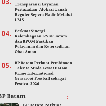
03.
Transparansi Layanan
Pertanahan, Alokasi Tanah
Reguler Segera Hadir Melalui
LMS
Perkuat Sinergi
04.
Kelembagaan, RSBP Batam
dan BPOM Pastikan
Pelayanan dan Ketersediaan
Obat Aman
BP Batam Perkuat Pembinaan
05.
Talenta Muda Lewat Batam
Prime International
Grassroot Football sebagai
Festival 2026
BP Batam
⋮
BP Batam Perkuat