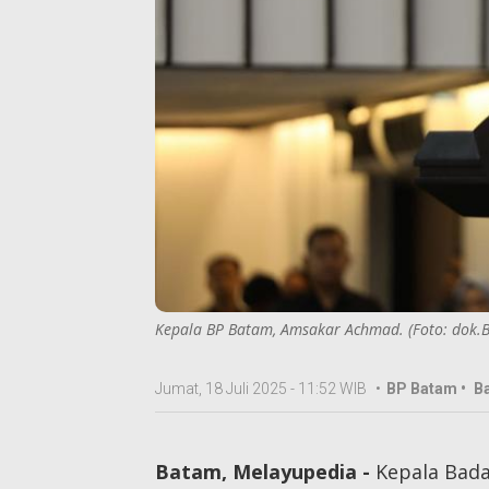
Kepala BP Batam, Amsakar Achmad. (Foto: dok.
Jumat, 18 Juli 2025 - 11:52 WIB
•
BP Batam •
B
Batam, Melayupedia -
Kepala Bad