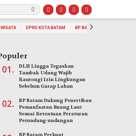
WISATA
DPRD KOTA BATAM
BP BATAM
OPINI
OLA
Populer
DLH Lingga Tegaskan
01.
Tambak Udang Wajib
Kantongi Izin Lingkungan
Sebelum Garap Lahan
BP Batam Dukung Penertiban
02.
Pemanfaatan Ruang Laut
Sesuai Ketentuan Peraturan
Perundang-undangan
BP Batam Perkuat