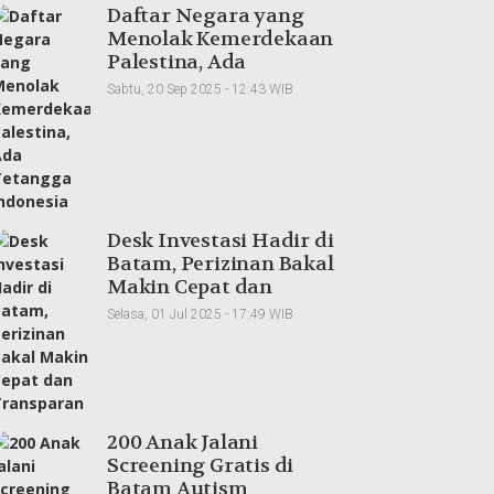
Daftar Negara yang
Menolak Kemerdekaan
Palestina, Ada
Tetangga Indonesia
Sabtu, 20 Sep 2025 - 12:43 WIB
Desk Investasi Hadir di
Batam, Perizinan Bakal
Makin Cepat dan
Transparan
Selasa, 01 Jul 2025 - 17:49 WIB
200 Anak Jalani
Screening Gratis di
Batam Autism