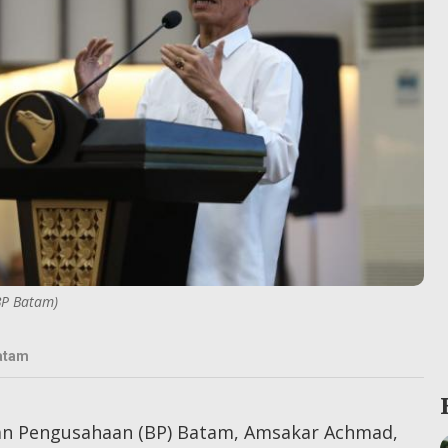
BP Batam)
atam
an Pengusahaan (BP) Batam, Amsakar Achmad,