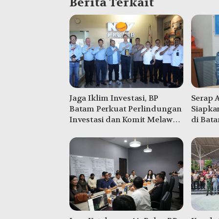
Berita Terkait
Jaga Iklim Investasi, BP
Serap A
Batam Perkuat Perlindungan
Siapkan
Investasi dan Komit Melawan
di Bat
Praktik Premanisme