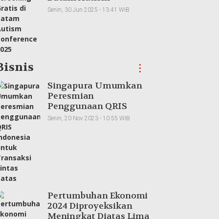
Conference 2025
Senin, 30 Jun 2025 - 13:41 WIB
Bisnis
⋮
Singapura Umumkan
Peresmian
Penggunaan QRIS
Indonesia untuk
Senin, 20 Nov 2023 - 10:55 WIB
Transaksi Lintas Batas
Pertumbuhan Ekonomi
2024 Diproyeksikan
Meningkat Diatas Lima