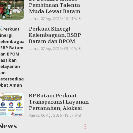
Pembinaan Talenta
Muda Lewat Batam
Prime International
Jumat, 07 Agu 2026 - 15:14 WIB
Grassroot Football
Perkuat Sinergi
sebagai Festival 2026
Kelembagaan, RSBP
Batam dan BPOM
Pastikan Pelayanan
Jumat, 07 Agu 2026 - 09:10 WIB
dan Ketersediaan Obat
Aman
BP Batam Perkuat
Transparansi Layanan
Pertanahan, Alokasi
Tanah Reguler Segera
Kamis, 06 Agu 2026 - 18:57 WIB
Hadir Melalui LMS
News
⋮