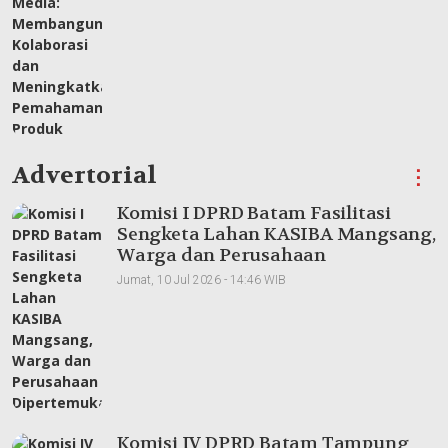
Advertorial
⋮
Komisi I DPRD Batam Fasilitasi
Sengketa Lahan KASIBA Mangsang,
Warga dan Perusahaan
Dipertemukan
Jumat, 10 Jul 2026 - 14:46 WIB
Komisi IV DPRD Batam Tampung