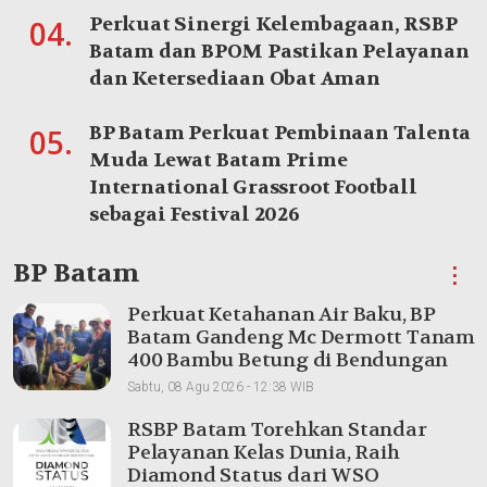
Perkuat Sinergi Kelembagaan, RSBP
04.
Batam dan BPOM Pastikan Pelayanan
dan Ketersediaan Obat Aman
BP Batam Perkuat Pembinaan Talenta
05.
Muda Lewat Batam Prime
International Grassroot Football
sebagai Festival 2026
BP Batam
⋮
Perkuat Ketahanan Air Baku, BP
Batam Gandeng Mc Dermott Tanam
400 Bambu Betung di Bendungan
Sei Nongsa
Sabtu, 08 Agu 2026 - 12:38 WIB
RSBP Batam Torehkan Standar
Pelayanan Kelas Dunia, Raih
Diamond Status dari WSO