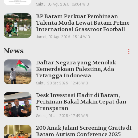
Sabtu, 08 Agu 2026 - 08:04 WIB
BP Batam Perkuat Pembinaan
Talenta Muda Lewat Batam Prime
International Grassroot Football
sebagai Festival 2026
Jumat, 07 Agu 2026 - 15:14 WIB
News
⋮
Daftar Negara yang Menolak
Kemerdekaan Palestina, Ada
Tetangga Indonesia
Sabtu, 20 Sep 2025 - 12:43 WIB
Desk Investasi Hadir di Batam,
Perizinan Bakal Makin Cepat dan
Transparan
Selasa, 01 Jul 2025 - 17:49 WIB
200 Anak Jalani Screening Gratis di
Batam Autism Conference 2025