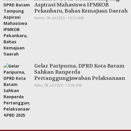
Aspirasi Mahasiswa IPMKOB
Pekanbaru, Bahas Kemajuan Daerah
Kamis, 09 Jul 2026 - 10:20 WIB
Gelar Paripurna, DPRD Kota Batam
Sahkan Ranperda
Pertanggungjawaban Pelaksanaan
APBD 2025
Rabu, 08 Jul 2026 - 13:28 WIB