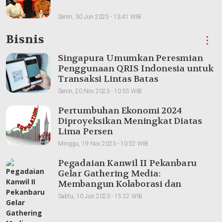
Senin, 30 Jun 2025 - 13:41 WIB
Bisnis
⋮
Singapura Umumkan Peresmian
Penggunaan QRIS Indonesia untuk
Transaksi Lintas Batas
Senin, 20 Nov 2023 - 10:55 WIB
Pertumbuhan Ekonomi 2024
Diproyeksikan Meningkat Diatas
Lima Persen
Minggu, 19 Nov 2023 - 10:52 WIB
Pegadaian Kanwil II Pekanbaru
Gelar Gathering Media:
Membangun Kolaborasi dan
Meningkatkan Pemahaman Produk
Sabtu, 10 Jun 2023 - 15:22 WIB