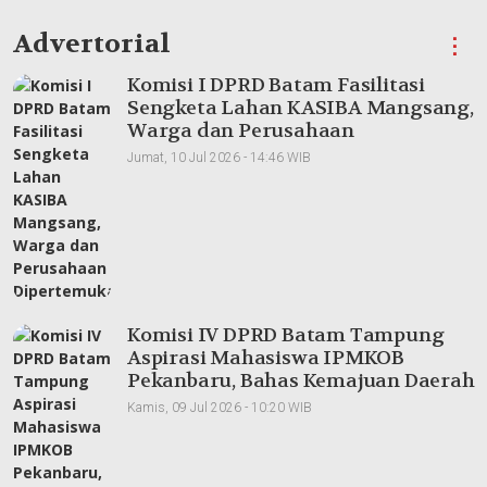
Advertorial
⋮
Komisi I DPRD Batam Fasilitasi
Sengketa Lahan KASIBA Mangsang,
Warga dan Perusahaan
Dipertemukan
Jumat, 10 Jul 2026 - 14:46 WIB
Komisi IV DPRD Batam Tampung
Aspirasi Mahasiswa IPMKOB
Pekanbaru, Bahas Kemajuan Daerah
Kamis, 09 Jul 2026 - 10:20 WIB