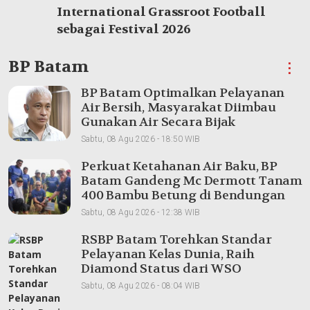
International Grassroot Football
sebagai Festival 2026
BP Batam
⋮
BP Batam Optimalkan Pelayanan
Air Bersih, Masyarakat Diimbau
Gunakan Air Secara Bijak
Sabtu, 08 Agu 2026 - 18:50 WIB
Perkuat Ketahanan Air Baku, BP
Batam Gandeng Mc Dermott Tanam
400 Bambu Betung di Bendungan
Sei Nongsa
Sabtu, 08 Agu 2026 - 12:38 WIB
RSBP Batam Torehkan Standar
Pelayanan Kelas Dunia, Raih
Diamond Status dari WSO
Sabtu, 08 Agu 2026 - 08:04 WIB