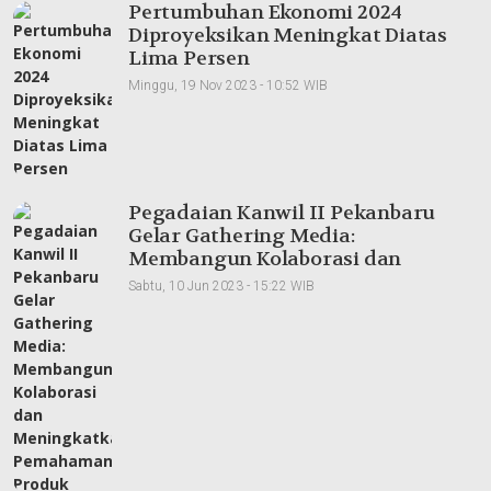
Pertumbuhan Ekonomi 2024
Diproyeksikan Meningkat Diatas
Lima Persen
Minggu, 19 Nov 2023 - 10:52 WIB
Pegadaian Kanwil II Pekanbaru
Gelar Gathering Media:
Membangun Kolaborasi dan
Meningkatkan Pemahaman Produk
Sabtu, 10 Jun 2023 - 15:22 WIB