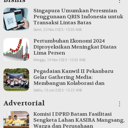
⋮
Singapura Umumkan Peresmian
Penggunaan QRIS Indonesia untuk
Transaksi Lintas Batas
Senin, 20 Nov 2023 - 10:55 WIB
Pertumbuhan Ekonomi 2024
Diproyeksikan Meningkat Diatas
Lima Persen
Minggu, 19 Nov 2023 - 10:52 WIB
Pegadaian Kanwil II Pekanbaru
Gelar Gathering Media:
Membangun Kolaborasi dan
Meningkatkan Pemahaman Produk
Sabtu, 10 Jun 2023 - 15:22 WIB
Advertorial
⋮
Komisi I DPRD Batam Fasilitasi
Sengketa Lahan KASIBA Mangsang,
Warga dan Perusahaan