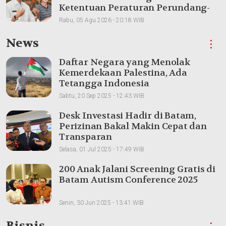
Ketentuan Peraturan Perundang-
undangan
Rabu, 05 Agu 2026 - 20:18 WIB
News
⋮
Daftar Negara yang Menolak
Kemerdekaan Palestina, Ada
Tetangga Indonesia
Sabtu, 20 Sep 2025 - 12:43 WIB
Desk Investasi Hadir di Batam,
Perizinan Bakal Makin Cepat dan
Transparan
Selasa, 01 Jul 2025 - 17:49 WIB
200 Anak Jalani Screening Gratis di
Batam Autism Conference 2025
Senin, 30 Jun 2025 - 13:41 WIB
Bisnis