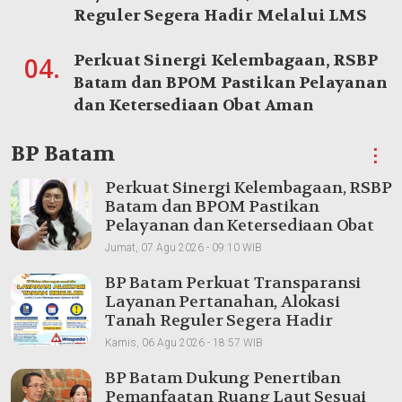
Reguler Segera Hadir Melalui LMS
Perkuat Sinergi Kelembagaan, RSBP
04.
Batam dan BPOM Pastikan Pelayanan
dan Ketersediaan Obat Aman
BP Batam
⋮
Perkuat Sinergi Kelembagaan, RSBP
Batam dan BPOM Pastikan
Pelayanan dan Ketersediaan Obat
Aman
Jumat, 07 Agu 2026 - 09:10 WIB
BP Batam Perkuat Transparansi
Layanan Pertanahan, Alokasi
Tanah Reguler Segera Hadir
Melalui LMS
Kamis, 06 Agu 2026 - 18:57 WIB
BP Batam Dukung Penertiban
Pemanfaatan Ruang Laut Sesuai