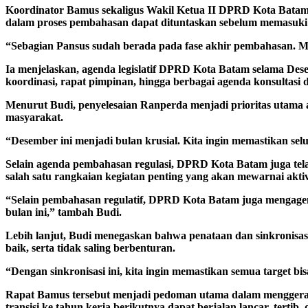
Koordinator Bamus sekaligus Wakil Ketua II DPRD Kota Batam,
dalam proses pembahasan dapat dituntaskan sebelum memasuki
“Sebagian Pansus sudah berada pada fase akhir pembahasan. Me
Ia menjelaskan, agenda legislatif DPRD Kota Batam selama Desem
koordinasi, rapat pimpinan, hingga berbagai agenda konsultasi da
Menurut Budi, penyelesaian Ranperda menjadi prioritas utama
masyarakat.
“Desember ini menjadi bulan krusial. Kita ingin memastikan selu
Selain agenda pembahasan regulasi, DPRD Kota Batam juga tel
salah satu rangkaian kegiatan penting yang akan mewarnai akt
“Selain pembahasan regulatif, DPRD Kota Batam juga mengagend
bulan ini,” tambah Budi.
Lebih lanjut, Budi menegaskan bahwa penataan dan sinkronisasi 
baik, serta tidak saling berbenturan.
“Dengan sinkronisasi ini, kita ingin memastikan semua target bi
Rapat Bamus tersebut menjadi pedoman utama dalam menggerakk
transisi ke tahun kerja berikutnya dapat berjalan lancar, tertib,