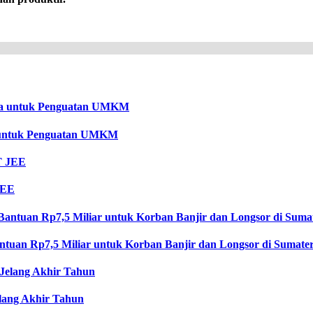
untuk Penguatan UMKM
JEE
tuan Rp7,5 Miliar untuk Korban Banjir dan Longsor di Sumate
ang Akhir Tahun