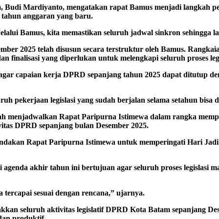
 Budi Mardiyanto, mengatakan rapat Bamus menjadi langkah pen
 tahun anggaran yang baru.
lalui Bamus, kita memastikan seluruh jadwal sinkron sehingga la
ber 2025 telah disusun secara terstruktur oleh Bamus. Rangkaian
n finalisasi yang diperlukan untuk melengkapi seluruh proses legi
 agar capaian kerja DPRD sepanjang tahun 2025 dapat ditutup d
ruh pekerjaan legislasi yang sudah berjalan selama setahun bisa d
ah menjadwalkan Rapat Paripurna Istimewa dalam rangka memper
ivitas DPRD sepanjang bulan Desember 2025.
akan Rapat Paripurna Istimewa untuk memperingati Hari Jadi Ko
agenda akhir tahun ini bertujuan agar seluruh proses legislasi 
sa tercapai sesuai dengan rencana,” ujarnya.
an seluruh aktivitas legislatif DPRD Kota Batam sepanjang Des
 dan produktif.