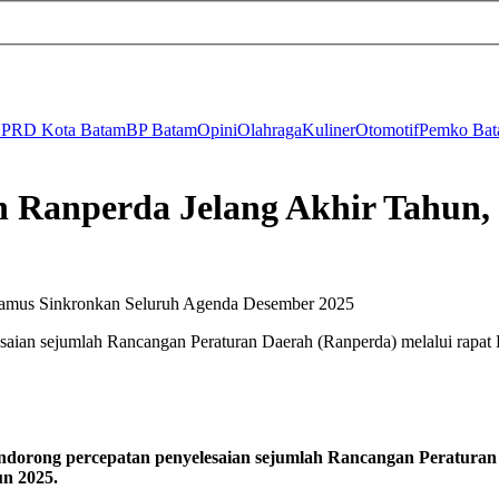
PRD Kota Batam
BP Batam
Opini
Olahraga
Kuliner
Otomotif
Pemko Ba
 Ranperda Jelang Akhir Tahun,
ian sejumlah Rancangan Peraturan Daerah (Ranperda) melalui rapat 
dorong percepatan penyelesaian sejumlah Rancangan Peraturan
un 2025.