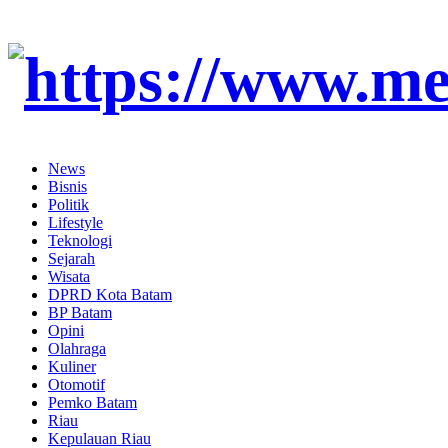
News
Bisnis
Politik
Lifestyle
Teknologi
Sejarah
Wisata
DPRD Kota Batam
BP Batam
Opini
Olahraga
Kuliner
Otomotif
Pemko Batam
Riau
Kepulauan Riau