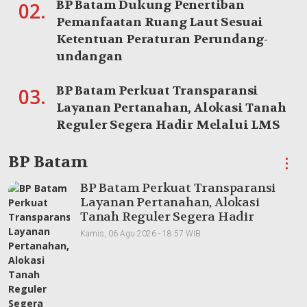
BP Batam Dukung Penertiban
02.
Pemanfaatan Ruang Laut Sesuai
Ketentuan Peraturan Perundang-
undangan
BP Batam Perkuat Transparansi
03.
Layanan Pertanahan, Alokasi Tanah
Reguler Segera Hadir Melalui LMS
BP Batam
⋮
BP Batam Perkuat Transparansi
Layanan Pertanahan, Alokasi
Tanah Reguler Segera Hadir
Melalui LMS
Kamis, 06 Agu 2026 - 18:57 WIB