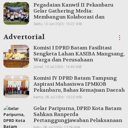
Pegadaian Kanwil II Pekanbaru
Gelar Gathering Media:
Membangun Kolaborasi dan
Meningkatkan Pemahaman Produk
Sabtu, 10 Jun 2023 - 15:22 WIB
Advertorial
⋮
Komisi I DPRD Batam Fasilitasi
Sengketa Lahan KASIBA Mangsang,
Warga dan Perusahaan
Dipertemukan
Jumat, 10 Jul 2026 - 14:46 WIB
Komisi IV DPRD Batam Tampung
Aspirasi Mahasiswa IPMKOB
Pekanbaru, Bahas Kemajuan Daerah
Kamis, 09 Jul 2026 - 10:20 WIB
Gelar Paripurna, DPRD Kota Batam
Sahkan Ranperda
Pertanggungjawaban Pelaksanaan
APBD 2025
Rabu, 08 Jul 2026 - 13:28 WIB