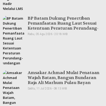
BP Batam Dukung Penertiban
Pemanfaatan Ruang Laut Sesuai
Ketentuan Peraturan Perundang-
undangan
Rabu, 05 Agu 2026 - 20:18 WIB
Amsakar Achmad Mulai Penataan
Wajah Batam, Bangun Bundaran
Raja Ali Marhum Pulau Bayan
Sabtu, 11 Jul 2026 - 08:13 WIB