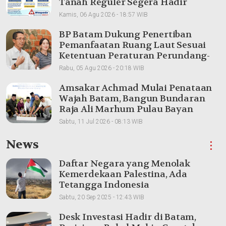
Tanah Reguler Segera Hadir
Melalui LMS
Kamis, 06 Agu 2026 - 18:57 WIB
BP Batam Dukung Penertiban
Pemanfaatan Ruang Laut Sesuai
Ketentuan Peraturan Perundang-
undangan
Rabu, 05 Agu 2026 - 20:18 WIB
Amsakar Achmad Mulai Penataan
Wajah Batam, Bangun Bundaran
Raja Ali Marhum Pulau Bayan
Sabtu, 11 Jul 2026 - 08:13 WIB
News
⋮
Daftar Negara yang Menolak
Kemerdekaan Palestina, Ada
Tetangga Indonesia
Sabtu, 20 Sep 2025 - 12:43 WIB
Desk Investasi Hadir di Batam,