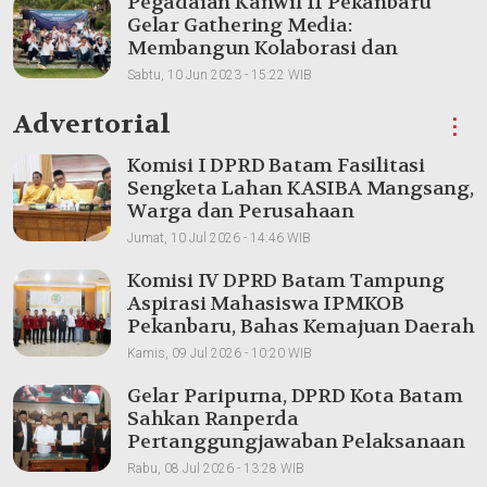
Pegadaian Kanwil II Pekanbaru
Gelar Gathering Media:
Membangun Kolaborasi dan
Meningkatkan Pemahaman Produk
Sabtu, 10 Jun 2023 - 15:22 WIB
Advertorial
⋮
Komisi I DPRD Batam Fasilitasi
Sengketa Lahan KASIBA Mangsang,
Warga dan Perusahaan
Dipertemukan
Jumat, 10 Jul 2026 - 14:46 WIB
Komisi IV DPRD Batam Tampung
Aspirasi Mahasiswa IPMKOB
Pekanbaru, Bahas Kemajuan Daerah
Kamis, 09 Jul 2026 - 10:20 WIB
Gelar Paripurna, DPRD Kota Batam
Sahkan Ranperda
Pertanggungjawaban Pelaksanaan
APBD 2025
Rabu, 08 Jul 2026 - 13:28 WIB