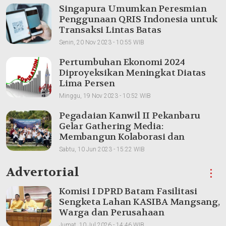
Singapura Umumkan Peresmian
Penggunaan QRIS Indonesia untuk
Transaksi Lintas Batas
Senin, 20 Nov 2023 - 10:55 WIB
Pertumbuhan Ekonomi 2024
Diproyeksikan Meningkat Diatas
Lima Persen
Minggu, 19 Nov 2023 - 10:52 WIB
Pegadaian Kanwil II Pekanbaru
Gelar Gathering Media:
Membangun Kolaborasi dan
Meningkatkan Pemahaman Produk
Sabtu, 10 Jun 2023 - 15:22 WIB
Advertorial
⋮
Komisi I DPRD Batam Fasilitasi
Sengketa Lahan KASIBA Mangsang,
Warga dan Perusahaan
Dipertemukan
Jumat, 10 Jul 2026 - 14:46 WIB