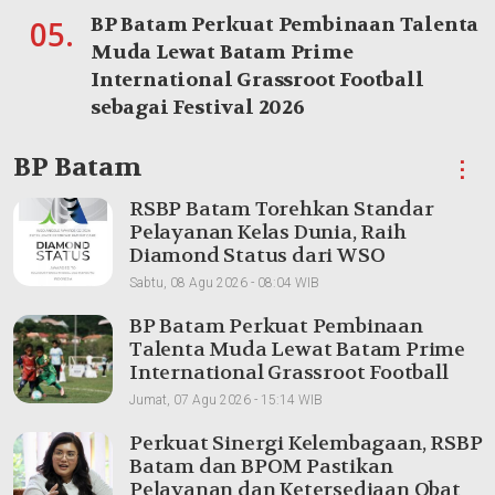
BP Batam Perkuat Pembinaan Talenta
05.
Muda Lewat Batam Prime
International Grassroot Football
sebagai Festival 2026
BP Batam
⋮
RSBP Batam Torehkan Standar
Pelayanan Kelas Dunia, Raih
Diamond Status dari WSO
Sabtu, 08 Agu 2026 - 08:04 WIB
BP Batam Perkuat Pembinaan
Talenta Muda Lewat Batam Prime
International Grassroot Football
sebagai Festival 2026
Jumat, 07 Agu 2026 - 15:14 WIB
Perkuat Sinergi Kelembagaan, RSBP
Batam dan BPOM Pastikan
Pelayanan dan Ketersediaan Obat