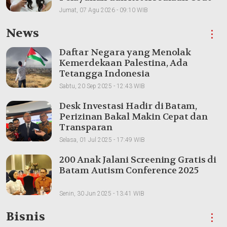
Aman
Jumat, 07 Agu 2026 - 09:10 WIB
News
⋮
Daftar Negara yang Menolak
Kemerdekaan Palestina, Ada
Tetangga Indonesia
Sabtu, 20 Sep 2025 - 12:43 WIB
Desk Investasi Hadir di Batam,
Perizinan Bakal Makin Cepat dan
Transparan
Selasa, 01 Jul 2025 - 17:49 WIB
200 Anak Jalani Screening Gratis di
Batam Autism Conference 2025
Senin, 30 Jun 2025 - 13:41 WIB
Bisnis
⋮