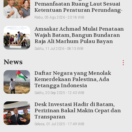
Pemanfaatan Ruang Laut Sesuai
Ketentuan Peraturan Perundang-
undangan
Rabu, 05 Agu 2026 - 20:18 WIB
Amsakar Achmad Mulai Penataan
Wajah Batam, Bangun Bundaran
Raja Ali Marhum Pulau Bayan
Sabtu, 11 Jul 2026 - 08:13 WIB
News
⋮
Daftar Negara yang Menolak
Kemerdekaan Palestina, Ada
Tetangga Indonesia
Sabtu, 20 Sep 2025 - 12:43 WIB
Desk Investasi Hadir di Batam,
Perizinan Bakal Makin Cepat dan
Transparan
Selasa, 01 Jul 2025 - 17:49 WIB