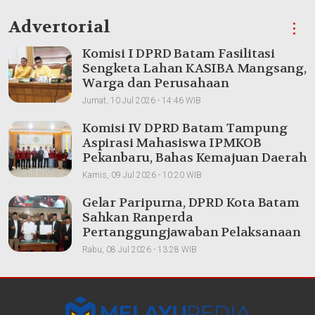
Advertorial
⋮
Komisi I DPRD Batam Fasilitasi
Sengketa Lahan KASIBA Mangsang,
Warga dan Perusahaan
Dipertemukan
Jumat, 10 Jul 2026 - 14:46 WIB
Komisi IV DPRD Batam Tampung
Aspirasi Mahasiswa IPMKOB
Pekanbaru, Bahas Kemajuan Daerah
Kamis, 09 Jul 2026 - 10:20 WIB
Gelar Paripurna, DPRD Kota Batam
Sahkan Ranperda
Pertanggungjawaban Pelaksanaan
APBD 2025
Rabu, 08 Jul 2026 - 13:28 WIB