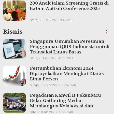
200 Anak Jalani Screening Gratis di
Batam Autism Conference 2025
Senin, 30 Jun 2025 - 13:41 WIB
Bisnis
⋮
Singapura Umumkan Peresmian
Penggunaan QRIS Indonesia untuk
Transaksi Lintas Batas
Senin, 20 Nov 2023 - 10:55 WIB
Pertumbuhan Ekonomi 2024
Diproyeksikan Meningkat Diatas
Lima Persen
Minggu, 19 Nov 2023 - 10:52 WIB
Pegadaian Kanwil II Pekanbaru
Gelar Gathering Media:
Membangun Kolaborasi dan
Meningkatkan Pemahaman Produk
Sabtu, 10 Jun 2023 - 15:22 WIB