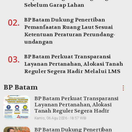
Sebelum Garap Lahan
BP Batam Dukung Penertiban
02.
Pemanfaatan Ruang Laut Sesuai
Ketentuan Peraturan Perundang-
undangan
BP Batam Perkuat Transparansi
03.
Layanan Pertanahan, Alokasi Tanah
Reguler Segera Hadir Melalui LMS
BP Batam
⋮
BP Batam Perkuat Transparansi
Layanan Pertanahan, Alokasi
Tanah Reguler Segera Hadir
Melalui LMS
Kamis, 06 Agu 2026 - 18:57 WIB
BP Batam Dukung Penertiban