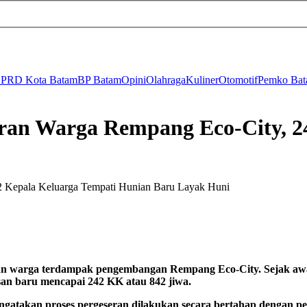
PRD Kota Batam
BP Batam
Opini
Olahraga
Kuliner
Otomotif
Pemko Ba
an Warga Rempang Eco-City, 24
n warga terdampak pengembangan Rempang Eco-City. Sejak awal 
san baru mencapai 242 KK atau 842 jiwa.
gatakan proses pergeseran dilakukan secara bertahap dengan pe