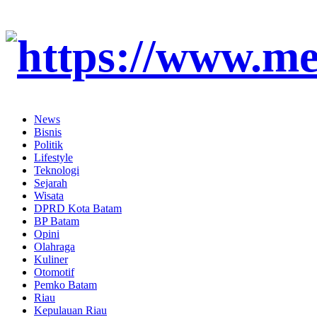
News
Bisnis
Politik
Lifestyle
Teknologi
Sejarah
Wisata
DPRD Kota Batam
BP Batam
Opini
Olahraga
Kuliner
Otomotif
Pemko Batam
Riau
Kepulauan Riau