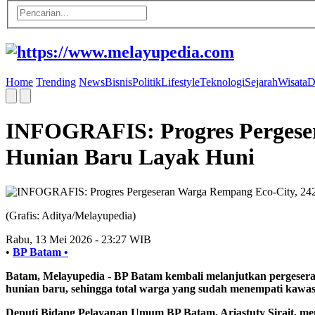
Home
Trending
News
Bisnis
Politik
Lifestyle
Teknologi
Sejarah
Wisata
D
INFOGRAFIS: Progres Pergeser
Hunian Baru Layak Huni
(Grafis: Aditya/Melayupedia)
Rabu, 13 Mei 2026 - 23:27 WIB
•
BP Batam •
Batam, Melayupedia
- BP Batam kembali melanjutkan pergesera
hunian baru, sehingga total warga yang sudah menempati kawa
Deputi Bidang Pelayanan Umum BP Batam, Ariastuty Sirait, men