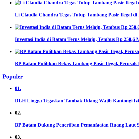
Li Claudia Chandra Tegas Tutup Tambang Pasir Ilegal d
Investasi India di Batam Terus Melaju, Tembus Rp 258,6 M
BP Batam Pulihkan Bekas Tambang Pasir Ilegal, Perusak 
Populer
01.
DLH Lingga Tegaskan Tambak Udang Wajib Kantongi Iz
02.
BP Batam Dukung Penertiban Pemanfaatan Ruang Laut S
03.