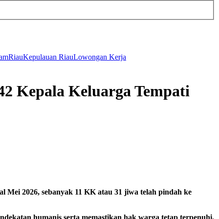
tam
Riau
Kepulauan Riau
Lowongan Kerja
2 Kepala Keluarga Tempati
Mei 2026, sebanyak 11 KK atau 31 jiwa telah pindah ke
ndekatan humanis serta memastikan hak warga tetap terpenuhi,