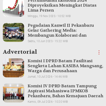
Pertumbuhan Ekonomi 2024
Diproyeksikan Meningkat Diatas
Lima Persen
Minggu, 19 Nov 2023 - 10:52 WIB
Pegadaian Kanwil II Pekanbaru
Gelar Gathering Media:
Membangun Kolaborasi dan
Meningkatkan Pemahaman Produk
Sabtu, 10 Jun 2023 - 15:22 WIB
Advertorial
⋮
Komisi I DPRD Batam Fasilitasi
Sengketa Lahan KASIBA Mangsang,
Warga dan Perusahaan
Dipertemukan
Jumat, 10 Jul 2026 - 14:46 WIB
Komisi IV DPRD Batam Tampung
Aspirasi Mahasiswa IPMKOB
Pekanbaru, Bahas Kemajuan Daerah
Kamis, 09 Jul 2026 - 10:20 WIB