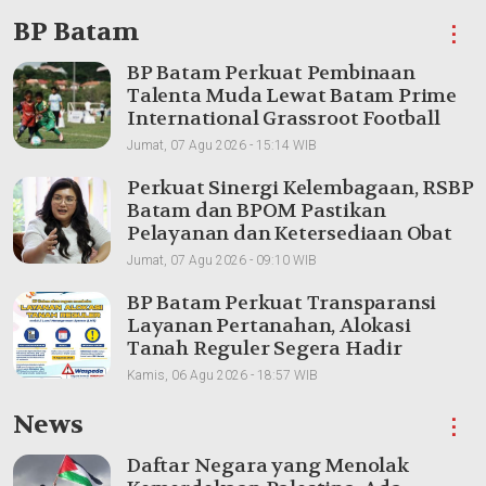
BP Batam
⋮
BP Batam Perkuat Pembinaan
Talenta Muda Lewat Batam Prime
International Grassroot Football
sebagai Festival 2026
Jumat, 07 Agu 2026 - 15:14 WIB
Perkuat Sinergi Kelembagaan, RSBP
Batam dan BPOM Pastikan
Pelayanan dan Ketersediaan Obat
Aman
Jumat, 07 Agu 2026 - 09:10 WIB
BP Batam Perkuat Transparansi
Layanan Pertanahan, Alokasi
Tanah Reguler Segera Hadir
Melalui LMS
Kamis, 06 Agu 2026 - 18:57 WIB
News
⋮
Daftar Negara yang Menolak