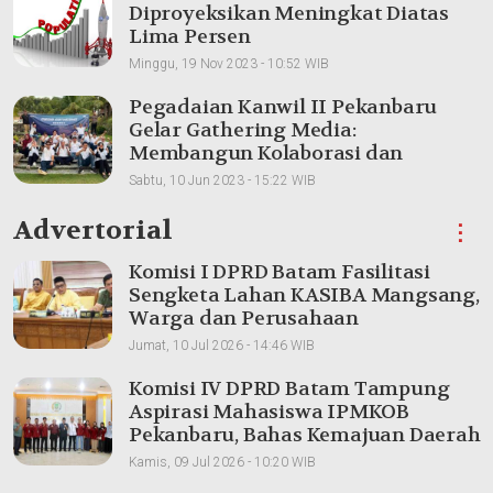
Diproyeksikan Meningkat Diatas
Lima Persen
Minggu, 19 Nov 2023 - 10:52 WIB
Pegadaian Kanwil II Pekanbaru
Gelar Gathering Media:
Membangun Kolaborasi dan
Meningkatkan Pemahaman Produk
Sabtu, 10 Jun 2023 - 15:22 WIB
Advertorial
⋮
Komisi I DPRD Batam Fasilitasi
Sengketa Lahan KASIBA Mangsang,
Warga dan Perusahaan
Dipertemukan
Jumat, 10 Jul 2026 - 14:46 WIB
Komisi IV DPRD Batam Tampung
Aspirasi Mahasiswa IPMKOB
Pekanbaru, Bahas Kemajuan Daerah
Kamis, 09 Jul 2026 - 10:20 WIB