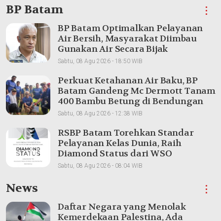
BP Batam
⋮
BP Batam Optimalkan Pelayanan
Air Bersih, Masyarakat Diimbau
Gunakan Air Secara Bijak
Sabtu, 08 Agu 2026 - 18:50 WIB
Perkuat Ketahanan Air Baku, BP
Batam Gandeng Mc Dermott Tanam
400 Bambu Betung di Bendungan
Sei Nongsa
Sabtu, 08 Agu 2026 - 12:38 WIB
RSBP Batam Torehkan Standar
Pelayanan Kelas Dunia, Raih
Diamond Status dari WSO
Sabtu, 08 Agu 2026 - 08:04 WIB
News
⋮
Daftar Negara yang Menolak
Kemerdekaan Palestina, Ada