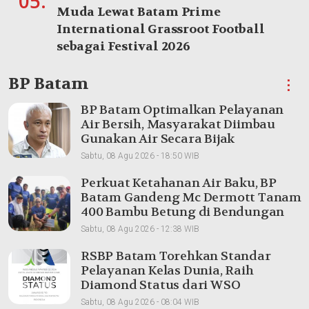
05.
Muda Lewat Batam Prime
International Grassroot Football
sebagai Festival 2026
BP Batam
⋮
BP Batam Optimalkan Pelayanan
Air Bersih, Masyarakat Diimbau
Gunakan Air Secara Bijak
Sabtu, 08 Agu 2026 - 18:50 WIB
Perkuat Ketahanan Air Baku, BP
Batam Gandeng Mc Dermott Tanam
400 Bambu Betung di Bendungan
Sei Nongsa
Sabtu, 08 Agu 2026 - 12:38 WIB
RSBP Batam Torehkan Standar
Pelayanan Kelas Dunia, Raih
Diamond Status dari WSO
Sabtu, 08 Agu 2026 - 08:04 WIB