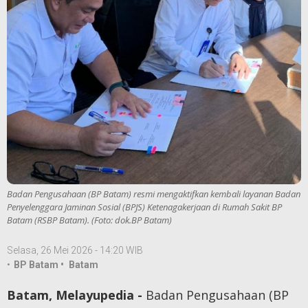
Badan Pengusahaan (BP Batam) resmi mengaktifkan kembali layanan Badan
Penyelenggara Jaminan Sosial (BPJS) Ketenagakerjaan di Rumah Sakit BP
Batam (RSBP Batam). (Foto: dok.BP Batam)
Selasa, 26 Mei 2026 - 14:20 WIB
•
BP Batam •
Batam
Batam, Melayupedia -
Badan Pengusahaan (BP