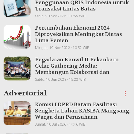
Penggunaan QRIS Indonesia untuk
Transaksi Lintas Batas
Senin, 20 Nov 2023 - 10:55 WIB
Pertumbuhan Ekonomi 2024
Diproyeksikan Meningkat Diatas
Lima Persen
Minggu, 19 Nov 2023 - 10:52 WIB
Pegadaian Kanwil II Pekanbaru
Gelar Gathering Media:
Membangun Kolaborasi dan
Meningkatkan Pemahaman Produk
Sabtu, 10 Jun 2023 - 15:22 WIB
Advertorial
⋮
Komisi I DPRD Batam Fasilitasi
Sengketa Lahan KASIBA Mangsang,
Warga dan Perusahaan
Dipertemukan
Jumat, 10 Jul 2026 - 14:46 WIB