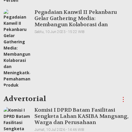
Pegadaian Kanwil II Pekanbaru
Gelar Gathering Media:
Membangun Kolaborasi dan
Meningkatkan Pemahaman Produk
Sabtu, 10 Jun 2023 - 15:22 WIB
Advertorial
⋮
Komisi I DPRD Batam Fasilitasi
Sengketa Lahan KASIBA Mangsang,
Warga dan Perusahaan
Dipertemukan
Jumat, 10 Jul 2026 - 14:46 WIB