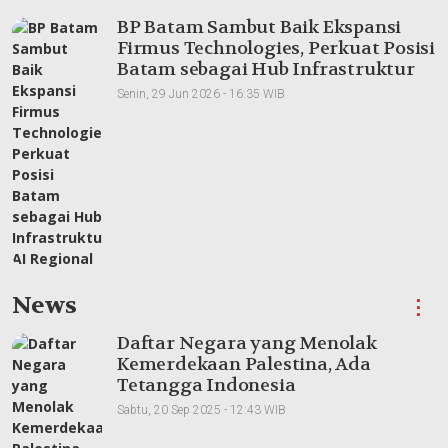
BP Batam Sambut Baik Ekspansi
Firmus Technologies, Perkuat Posisi
Batam sebagai Hub Infrastruktur
AI Regional
Senin, 29 Jun 2026 - 16:35 WIB
News
⋮
Daftar Negara yang Menolak
Kemerdekaan Palestina, Ada
Tetangga Indonesia
Sabtu, 20 Sep 2025 - 12:43 WIB