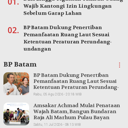
01.
Wajib Kantongi Izin Lingkungan
Sebelum Garap Lahan
BP Batam Dukung Penertiban
02.
Pemanfaatan Ruang Laut Sesuai
Ketentuan Peraturan Perundang-
undangan
BP Batam
⋮
BP Batam Dukung Penertiban
Pemanfaatan Ruang Laut Sesuai
Ketentuan Peraturan Perundang-
undangan
Rabu, 05 Agu 2026 - 20:18 WIB
Amsakar Achmad Mulai Penataan
Wajah Batam, Bangun Bundaran
Raja Ali Marhum Pulau Bayan
Sabtu, 11 Jul 2026 - 08:13 WIB