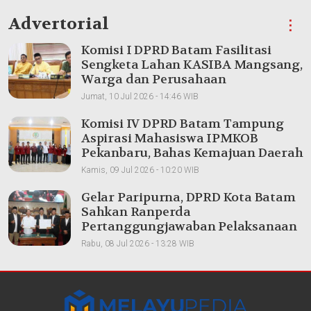
Advertorial
⋮
Komisi I DPRD Batam Fasilitasi
Sengketa Lahan KASIBA Mangsang,
Warga dan Perusahaan
Dipertemukan
Jumat, 10 Jul 2026 - 14:46 WIB
Komisi IV DPRD Batam Tampung
Aspirasi Mahasiswa IPMKOB
Pekanbaru, Bahas Kemajuan Daerah
Kamis, 09 Jul 2026 - 10:20 WIB
Gelar Paripurna, DPRD Kota Batam
Sahkan Ranperda
Pertanggungjawaban Pelaksanaan
APBD 2025
Rabu, 08 Jul 2026 - 13:28 WIB