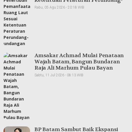
Ketentuan Peraturan Perundang-
undangan
Rabu, 05 Agu 2026 - 20:18 WIB
Amsakar Achmad Mulai Penataan
Wajah Batam, Bangun Bundaran
Raja Ali Marhum Pulau Bayan
Sabtu, 11 Jul 2026 - 08:13 WIB
BP Batam Sambut Baik Ekspansi