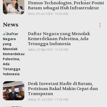
Firmus Technologies, Perkuat Posisi
Batam sebagai Hub Infrastruktur
AI Regional
Senin, 29 Jun 2026 - 16:35 WIB
News
⋮
Daftar Negara yang Menolak
Kemerdekaan Palestina, Ada
Tetangga Indonesia
Sabtu, 20 Sep 2025 - 12:43 WIB
Desk Investasi Hadir di Batam,
Perizinan Bakal Makin Cepat dan
Transparan
Selasa, 01 Jul 2025 - 17:49 WIB