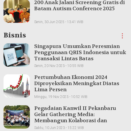
200 Anak Jalani Screening Gratis di
Batam Autism Conference 2025
Senin, 30 Jun 2025 - 13:41 WIB
Bisnis
⋮
Singapura Umumkan Peresmian
Penggunaan QRIS Indonesia untuk
Transaksi Lintas Batas
Senin, 20 Nov 2023 - 10:55 WIB
Pertumbuhan Ekonomi 2024
Diproyeksikan Meningkat Diatas
Lima Persen
Minggu, 19 Nov 2023 - 10:52 WIB
Pegadaian Kanwil II Pekanbaru
Gelar Gathering Media:
Membangun Kolaborasi dan
Meningkatkan Pemahaman Produk
Sabtu, 10 Jun 2023 - 15:22 WIB