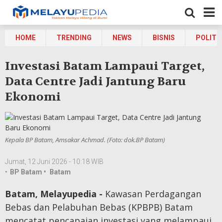
HOME
TRENDING
NEWS
BISNIS
POLITI
Investasi Batam Lampaui Target,
Data Centre Jadi Jantung Baru
Ekonomi
Kepala BP Batam, Amsakar Achmad. (Foto: dok.BP Batam)
Jumat, 12 Juni 2026 - 10:18 WIB
•
BP Batam •
Batam
Batam, Melayupedia -
Kawasan Perdagangan
Bebas dan Pelabuhan Bebas (KPBPB) Batam
mencatat pencapaian investasi yang melampaui