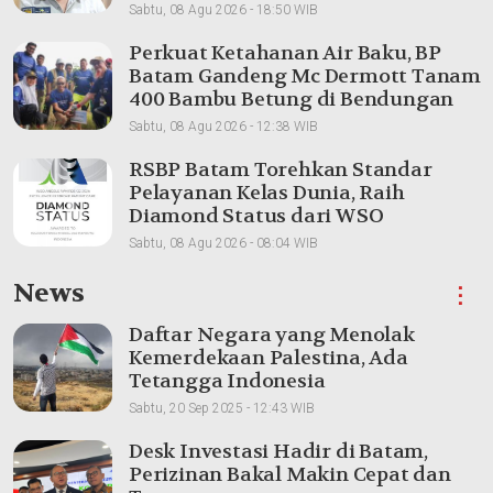
Sabtu, 08 Agu 2026 - 18:50 WIB
Perkuat Ketahanan Air Baku, BP
Batam Gandeng Mc Dermott Tanam
400 Bambu Betung di Bendungan
Sei Nongsa
Sabtu, 08 Agu 2026 - 12:38 WIB
RSBP Batam Torehkan Standar
Pelayanan Kelas Dunia, Raih
Diamond Status dari WSO
Sabtu, 08 Agu 2026 - 08:04 WIB
News
⋮
Daftar Negara yang Menolak
Kemerdekaan Palestina, Ada
Tetangga Indonesia
Sabtu, 20 Sep 2025 - 12:43 WIB
Desk Investasi Hadir di Batam,
Perizinan Bakal Makin Cepat dan