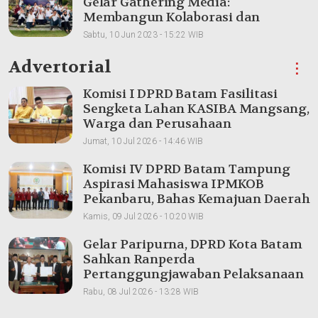
Gelar Gathering Media:
Membangun Kolaborasi dan
Meningkatkan Pemahaman Produk
Sabtu, 10 Jun 2023 - 15:22 WIB
Advertorial
⋮
Komisi I DPRD Batam Fasilitasi
Sengketa Lahan KASIBA Mangsang,
Warga dan Perusahaan
Dipertemukan
Jumat, 10 Jul 2026 - 14:46 WIB
Komisi IV DPRD Batam Tampung
Aspirasi Mahasiswa IPMKOB
Pekanbaru, Bahas Kemajuan Daerah
Kamis, 09 Jul 2026 - 10:20 WIB
Gelar Paripurna, DPRD Kota Batam
Sahkan Ranperda
Pertanggungjawaban Pelaksanaan
APBD 2025
Rabu, 08 Jul 2026 - 13:28 WIB