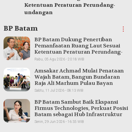
Ketentuan Peraturan Perundang-
undangan
BP Batam
⋮
BP Batam Dukung Penertiban
Pemanfaatan Ruang Laut Sesuai
Ketentuan Peraturan Perundang-
undangan
Rabu, 05 Agu 2026 - 20:18 WIB
Amsakar Achmad Mulai Penataan
Wajah Batam, Bangun Bundaran
Raja Ali Marhum Pulau Bayan
Sabtu, 11 Jul 2026 - 08:13 WIB
BP Batam Sambut Baik Ekspansi
Firmus Technologies, Perkuat Posisi
Batam sebagai Hub Infrastruktur
AI Regional
Senin, 29 Jun 2026 - 16:35 WIB