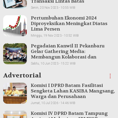
Transaksi Lintas Batas
Senin, 20 Nov 2023 - 10:55 WIB
Pertumbuhan Ekonomi 2024
Diproyeksikan Meningkat Diatas
Lima Persen
Minggu, 19 Nov 2023 - 10:52 WIB
Pegadaian Kanwil II Pekanbaru
Gelar Gathering Media:
Membangun Kolaborasi dan
Meningkatkan Pemahaman Produk
Sabtu, 10 Jun 2023 - 15:22 WIB
Advertorial
⋮
Komisi I DPRD Batam Fasilitasi
Sengketa Lahan KASIBA Mangsang,
Warga dan Perusahaan
Dipertemukan
Jumat, 10 Jul 2026 - 14:46 WIB
Komisi IV DPRD Batam Tampung