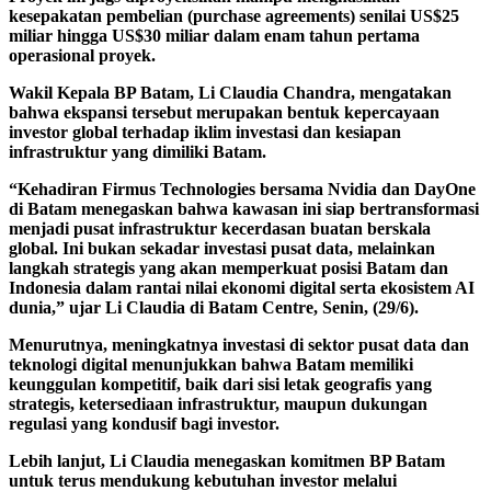
kesepakatan pembelian (purchase agreements) senilai US$25
miliar hingga US$30 miliar dalam enam tahun pertama
operasional proyek.
Wakil Kepala BP Batam, Li Claudia Chandra, mengatakan
bahwa ekspansi tersebut merupakan bentuk kepercayaan
investor global terhadap iklim investasi dan kesiapan
infrastruktur yang dimiliki Batam.
“Kehadiran Firmus Technologies bersama Nvidia dan DayOne
di Batam menegaskan bahwa kawasan ini siap bertransformasi
menjadi pusat infrastruktur kecerdasan buatan berskala
global. Ini bukan sekadar investasi pusat data, melainkan
langkah strategis yang akan memperkuat posisi Batam dan
Indonesia dalam rantai nilai ekonomi digital serta ekosistem AI
dunia,” ujar Li Claudia di Batam Centre, Senin, (29/6).
Menurutnya, meningkatnya investasi di sektor pusat data dan
teknologi digital menunjukkan bahwa Batam memiliki
keunggulan kompetitif, baik dari sisi letak geografis yang
strategis, ketersediaan infrastruktur, maupun dukungan
regulasi yang kondusif bagi investor.
Lebih lanjut, Li Claudia menegaskan komitmen BP Batam
untuk terus mendukung kebutuhan investor melalui