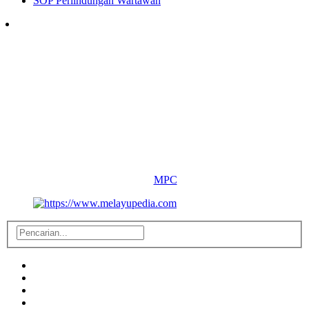
SOP Perlindungan Wartawan
Follow Us
Copyright ©
2026 melayupedia.com
All Right Reserved.
By :
MPC