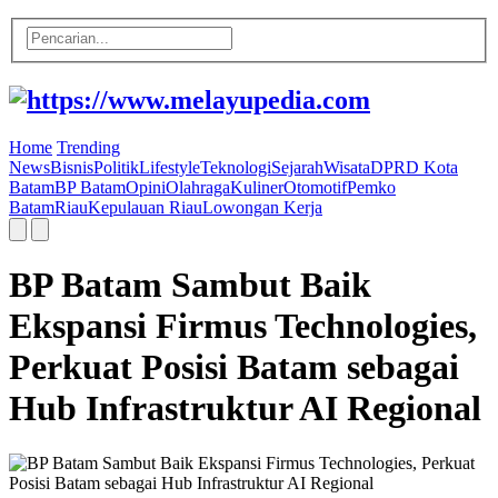
Home
Trending
News
Bisnis
Politik
Lifestyle
Teknologi
Sejarah
Wisata
DPRD Kota
Batam
BP Batam
Opini
Olahraga
Kuliner
Otomotif
Pemko
Batam
Riau
Kepulauan Riau
Lowongan Kerja
BP Batam Sambut Baik
Ekspansi Firmus Technologies,
Perkuat Posisi Batam sebagai
Hub Infrastruktur AI Regional