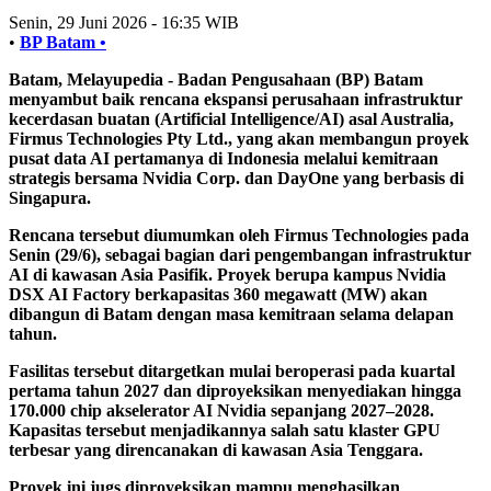
Senin, 29 Juni 2026 - 16:35 WIB
•
BP Batam •
Batam, Melayupedia
- Badan Pengusahaan (BP) Batam
menyambut baik rencana ekspansi perusahaan infrastruktur
kecerdasan buatan (Artificial Intelligence/AI) asal Australia,
Firmus Technologies Pty Ltd., yang akan membangun proyek
pusat data AI pertamanya di Indonesia melalui kemitraan
strategis bersama Nvidia Corp. dan DayOne yang berbasis di
Singapura.
Rencana tersebut diumumkan oleh Firmus Technologies pada
Senin (29/6), sebagai bagian dari pengembangan infrastruktur
AI di kawasan Asia Pasifik. Proyek berupa kampus Nvidia
DSX AI Factory berkapasitas 360 megawatt (MW) akan
dibangun di Batam dengan masa kemitraan selama delapan
tahun.
Fasilitas tersebut ditargetkan mulai beroperasi pada kuartal
pertama tahun 2027 dan diproyeksikan menyediakan hingga
170.000 chip akselerator AI Nvidia sepanjang 2027–2028.
Kapasitas tersebut menjadikannya salah satu klaster GPU
terbesar yang direncanakan di kawasan Asia Tenggara.
Proyek ini jugs diproyeksikan mampu menghasilkan