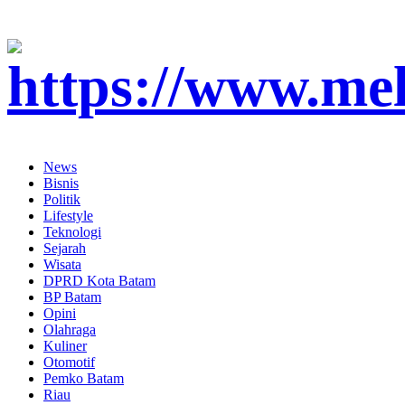
News
Bisnis
Politik
Lifestyle
Teknologi
Sejarah
Wisata
DPRD Kota Batam
BP Batam
Opini
Olahraga
Kuliner
Otomotif
Pemko Batam
Riau