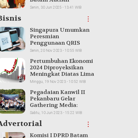
Conference 2025
Senin, 30 Jun 2025 - 13:41 WIB
Bisnis
⋮
Singapura Umumkan
Peresmian
Penggunaan QRIS
Indonesia untuk
Senin, 20 Nov 2023 - 10:55 WIB
Transaksi Lintas Batas
Pertumbuhan Ekonomi
2024 Diproyeksikan
Meningkat Diatas Lima
Persen
Minggu, 19 Nov 2023 - 10:52 WIB
Pegadaian Kanwil II
Pekanbaru Gelar
Gathering Media:
Membangun
Sabtu, 10 Jun 2023 - 15:22 WIB
Kolaborasi dan
Advertorial
⋮
Meningkatkan
Pemahaman Produk
Komisi I DPRD Batam