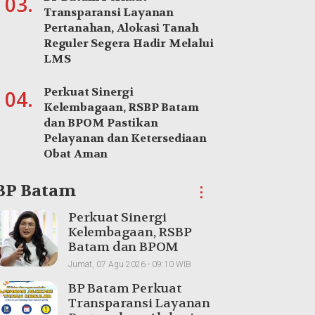
03.
Pendidikan ke Calon Wagub Kepri Aun
Transparansi Layanan
Pertanahan, Alokasi Tanah
Senin, 30 September 2024 - 17:13 WIB
Reguler Segera Hadir Melalui
LMS
Perkuat Sinergi
04.
Kelembagaan, RSBP Batam
dan BPOM Pastikan
Pelayanan dan Ketersediaan
Obat Aman
BP Batam
⋮
Perkuat Sinergi
Kelembagaan, RSBP
Batam dan BPOM
Pastikan Pelayanan
Jumat, 07 Agu 2026 - 09:10 WIB
dan Ketersediaan Obat
BP Batam Perkuat
Aman
Transparansi Layanan