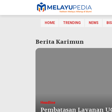
HOME
TRENDING
NEWS
BI
Berita Karimun
Headline
yata
Pembatasan Layanan U