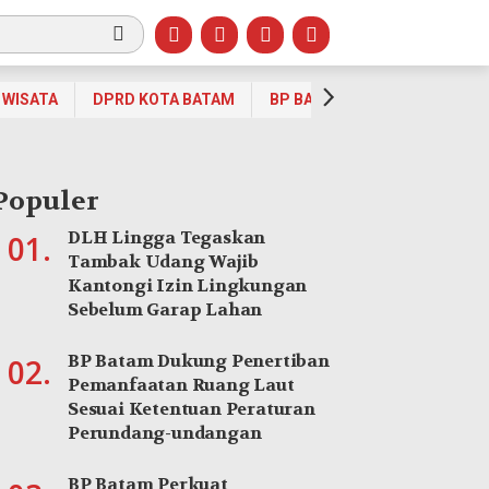
WISATA
DPRD KOTA BATAM
BP BATAM
OPINI
OLA
Populer
DLH Lingga Tegaskan
01.
Tambak Udang Wajib
Kantongi Izin Lingkungan
Sebelum Garap Lahan
BP Batam Dukung Penertiban
02.
Pemanfaatan Ruang Laut
Sesuai Ketentuan Peraturan
Perundang-undangan
Headline
Warga Kundur Utara Minta Peningka
BP Batam Perkuat