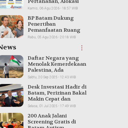
Pertanahan, Alokasi
Tanah Reguler Segera
Kamis, 06 Agu 2026 - 18:57 WIB
Hadir Melalui LMS
BP Batam Dukung
Penertiban
Pemanfaatan Ruang
Laut Sesuai Ketentuan
Rabu, 05 Agu 2026 - 20:18 WIB
Peraturan Perundang-
News
⋮
undangan
Daftar Negara yang
Menolak Kemerdekaan
Palestina, Ada
Tetangga Indonesia
Sabtu, 20 Sep 2025 - 12:43 WIB
Desk Investasi Hadir di
Batam, Perizinan Bakal
Makin Cepat dan
Transparan
Selasa, 01 Jul 2025 - 17:49 WIB
200 Anak Jalani
Screening Gratis di
Batam Autism