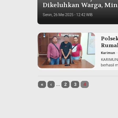
Dikeluhkan Warga, Min
Senin, 26 Mei 2025 - 12:42 WIB
Polse
Rumah
Karimun
KARIMUN, 
berhasil 
«
‹
...
2
3
4