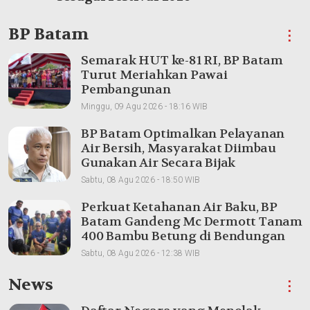
BP Batam
⋮
Semarak HUT ke-81 RI, BP Batam
Turut Meriahkan Pawai
Pembangunan
Minggu, 09 Agu 2026 - 18:16 WIB
BP Batam Optimalkan Pelayanan
Air Bersih, Masyarakat Diimbau
Gunakan Air Secara Bijak
Sabtu, 08 Agu 2026 - 18:50 WIB
Perkuat Ketahanan Air Baku, BP
Batam Gandeng Mc Dermott Tanam
400 Bambu Betung di Bendungan
Sei Nongsa
Sabtu, 08 Agu 2026 - 12:38 WIB
News
⋮