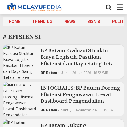
HOME
TRENDING
NEWS
BISNIS
POLITI
# EFISIENSI
BP Batam Evaluasi Struktur
Biaya Logistik, Pastikan
Efisiensi dan Daya Saing Tetap
Terjaga
BP Batam
•
Jumat, 26 Juni 2026 - 18:56 WIB
INFOGRAFIS: BP Batam Dorong
Efisiensi Pengawasan Lewat
Dashboard Pengendalian
BP Batam
•
Sabtu, 15 November 2025 - 11:41 WIB
BP Batam Dukung