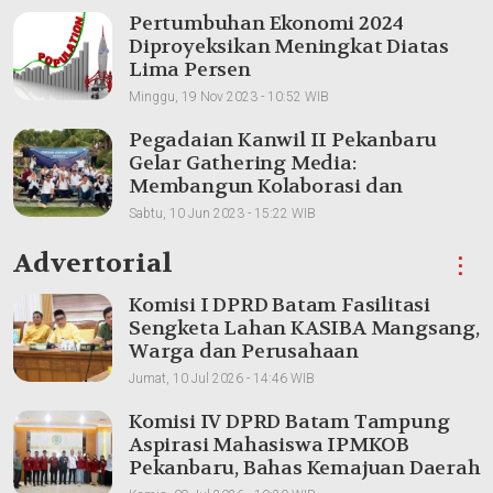
Pertumbuhan Ekonomi 2024
Diproyeksikan Meningkat Diatas
Lima Persen
Minggu, 19 Nov 2023 - 10:52 WIB
Pegadaian Kanwil II Pekanbaru
Gelar Gathering Media:
Membangun Kolaborasi dan
Meningkatkan Pemahaman Produk
Sabtu, 10 Jun 2023 - 15:22 WIB
Advertorial
⋮
Komisi I DPRD Batam Fasilitasi
Sengketa Lahan KASIBA Mangsang,
Warga dan Perusahaan
Dipertemukan
Jumat, 10 Jul 2026 - 14:46 WIB
Komisi IV DPRD Batam Tampung
Aspirasi Mahasiswa IPMKOB
Pekanbaru, Bahas Kemajuan Daerah