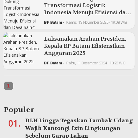
Transformasi Logistik
Indonesia Menuju Efisiensi dan
Daya Saing Global
BP Batam
•
Kamis, 13 November 2025 - 19:08 WIB
Laksanakan Arahan Presiden,
Kepala BP Batam Efisiensikan
Anggaran 2025
BP Batam
•
Rabu, 11 Desember 2024 - 10:23 WIB
1
Populer
DLH Lingga Tegaskan Tambak Udang
01.
Wajib Kantongi Izin Lingkungan
Sebelum Garap Lahan