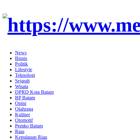
News
Bisnis
Politik
Lifestyle
Teknologi
Sejarah
Wisata
DPRD Kota Batam
BP Batam
Opini
Olahraga
Kuliner
Otomotif
Pemko Batam
Riau
Kepulauan Riau