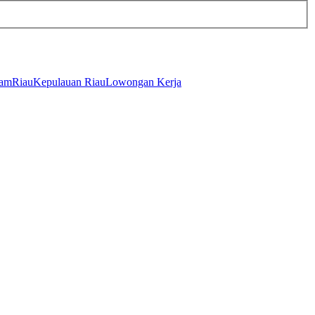
tam
Riau
Kepulauan Riau
Lowongan Kerja