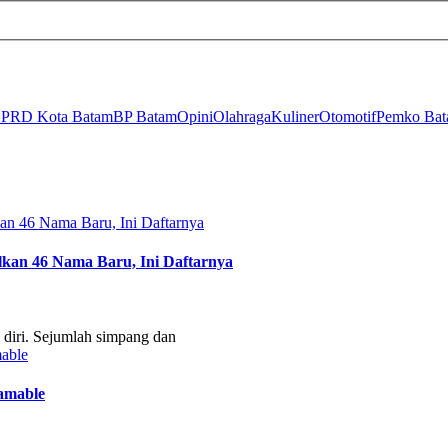
PRD Kota Batam
BP Batam
Opini
Olahraga
Kuliner
Otomotif
Pemko Ba
kan 46 Nama Baru, Ini Daftarnya
diri. Sejumlah simpang dan
ramable