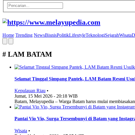
Home
Trending
News
Bisnis
Politik
Lifestyle
Teknologi
Sejarah
Wisata
D
# LAM BATAM
Selamat Tinggal Simpang Pantek, LAM Batam Resmi Usul
Kepulauan Riau
•
Jumat, 15 Mei 2026 - 20:18 WIB
Batam, Melayupedia – Warga Batam harus mulai membiasakan 
Pantai Vio Vio, Surga Tersembunyi di Batam yang Instag
Wisata
•