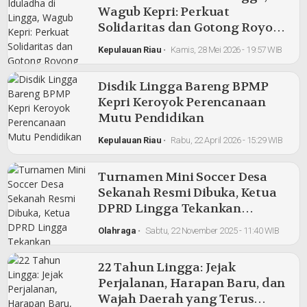
Wagub Kepri: Perkuat
Solidaritas dan Gotong Royong
Seperti Nabi Ibrahim
Kepulauan Riau
•
Kamis, 28 Mei 2026 - 19:57 WIB
Disdik Lingga Bareng BPMP
Kepri Keroyok Perencanaan
Mutu Pendidikan
Kepulauan Riau
•
Rabu, 22 April 2026 - 15:29 WIB
Turnamen Mini Soccer Desa
Sekanah Resmi Dibuka, Ketua
DPRD Lingga Tekankan
Pentingnya Pembinaan Atlet
Olahraga
•
Sabtu, 22 November 2025 - 11:40 WIB
Muda
22 Tahun Lingga: Jejak
Perjalanan, Harapan Baru, dan
Wajah Daerah yang Terus