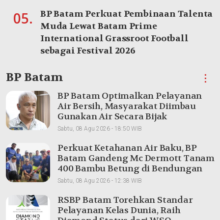
BP Batam Perkuat Pembinaan Talenta
05.
Muda Lewat Batam Prime
International Grassroot Football
sebagai Festival 2026
BP Batam
⋮
BP Batam Optimalkan Pelayanan
Air Bersih, Masyarakat Diimbau
Gunakan Air Secara Bijak
Sabtu, 08 Agu 2026 - 18:50 WIB
Perkuat Ketahanan Air Baku, BP
Batam Gandeng Mc Dermott Tanam
400 Bambu Betung di Bendungan
Sei Nongsa
Sabtu, 08 Agu 2026 - 12:38 WIB
RSBP Batam Torehkan Standar
Pelayanan Kelas Dunia, Raih