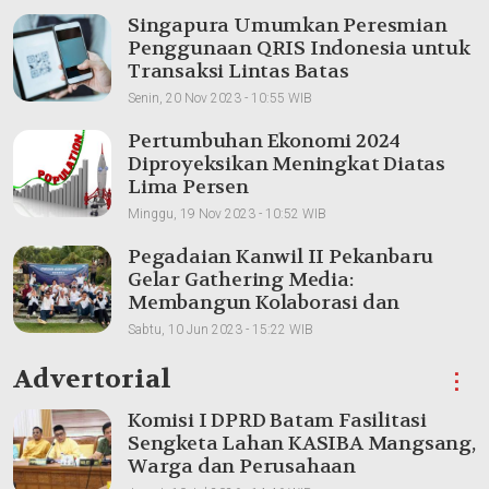
Singapura Umumkan Peresmian
Penggunaan QRIS Indonesia untuk
Transaksi Lintas Batas
Senin, 20 Nov 2023 - 10:55 WIB
Pertumbuhan Ekonomi 2024
Diproyeksikan Meningkat Diatas
Lima Persen
Minggu, 19 Nov 2023 - 10:52 WIB
Pegadaian Kanwil II Pekanbaru
Gelar Gathering Media:
Membangun Kolaborasi dan
Meningkatkan Pemahaman Produk
Sabtu, 10 Jun 2023 - 15:22 WIB
Advertorial
⋮
Komisi I DPRD Batam Fasilitasi
Sengketa Lahan KASIBA Mangsang,
Warga dan Perusahaan