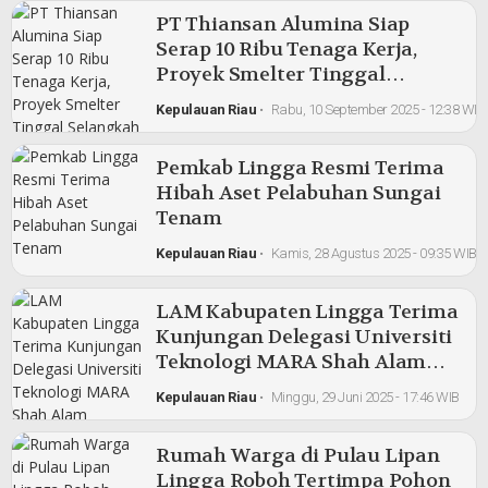
PT Thiansan Alumina Siap
Serap 10 Ribu Tenaga Kerja,
Proyek Smelter Tinggal
Selangkah Lagi Masuk Lingga
Kepulauan Riau
•
Rabu, 10 September 2025 - 12:38 WIB
Pemkab Lingga Resmi Terima
Hibah Aset Pelabuhan Sungai
Tenam
Kepulauan Riau
•
Kamis, 28 Agustus 2025 - 09:35 WIB
LAM Kabupaten Lingga Terima
Kunjungan Delegasi Universiti
Teknologi MARA Shah Alam
Malaysia
Kepulauan Riau
•
Minggu, 29 Juni 2025 - 17:46 WIB
Rumah Warga di Pulau Lipan
Lingga Roboh Tertimpa Pohon