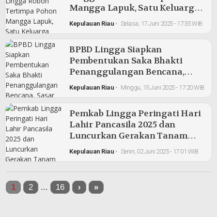
Mangga Lapuk, Satu Keluarga
Diungsikan
Kepulauan Riau
•
Selasa, 17 Juni 2025 - 17:35 WIB
BPBD Lingga Siapkan
Pembentukan Saka Bhakti
Penanggulangan Bencana,
Sasar Pramuka Penegak dan
Kepulauan Riau
•
Minggu, 15 Juni 2025 - 17:20 WIB
Pandega
Pemkab Lingga Peringati Hari
Lahir Pancasila 2025 dan
Luncurkan Gerakan Tanam
Cabai Rawit
Kepulauan Riau
•
Senin, 02 Juni 2025 - 17:01 WIB
1
2
...
16
›
»