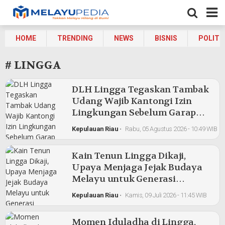
HOME
TRENDING
NEWS
BISNIS
POLITI
# LINGGA
DLH Lingga Tegaskan Tambak
Udang Wajib Kantongi Izin
Lingkungan Sebelum Garap
Lahan
Kepulauan Riau
•
Rabu, 05 Agustus 2026 - 10:49 WIB
Kain Tenun Lingga Dikaji,
Upaya Menjaga Jejak Budaya
Melayu untuk Generasi
Mendatang
Kepulauan Riau
•
Kamis, 09 Juli 2026 - 11:45 WIB
Momen Iduladha di Lingga,