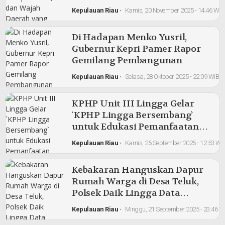
Bertumbuh
Kepulauan Riau
•
Kamis, 20 November 2025 - 14:46 WIB
Di Hadapan Menko Yusril,
Gubernur Kepri Pamer Rapor
Gemilang Pembangunan
Kepulauan Riau
•
Selasa, 28 Oktober 2025 - 22:09 WIB
KPHP Unit III Lingga Gelar
`KPHP Lingga Bersembang`
untuk Edukasi Pemanfaatan
Hutan
Kepulauan Riau
•
Kamis, 25 September 2025 - 12:53 WI
Kebakaran Hanguskan Dapur
Rumah Warga di Desa Teluk,
Polsek Daik Lingga Data
Kerugian Korban, Capai Jutaan
Kepulauan Riau
•
Minggu, 21 September 2025 - 23:46 W
Rupiah