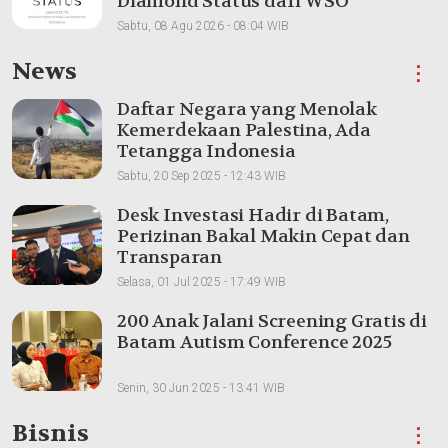
Diamond Status dari WSO
Sabtu, 08 Agu 2026 - 08:04 WIB
News
⋮
Daftar Negara yang Menolak
Kemerdekaan Palestina, Ada
Tetangga Indonesia
Sabtu, 20 Sep 2025 - 12:43 WIB
Desk Investasi Hadir di Batam,
Perizinan Bakal Makin Cepat dan
Transparan
Selasa, 01 Jul 2025 - 17:49 WIB
200 Anak Jalani Screening Gratis di
Batam Autism Conference 2025
Senin, 30 Jun 2025 - 13:41 WIB
Bisnis
⋮