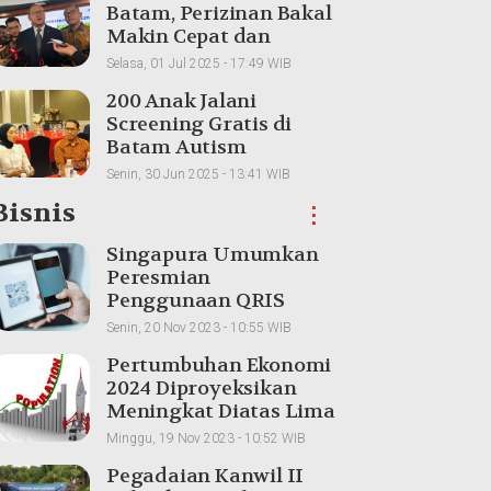
Batam, Perizinan Bakal
Makin Cepat dan
Transparan
Selasa, 01 Jul 2025 - 17:49 WIB
200 Anak Jalani
Screening Gratis di
Batam Autism
Conference 2025
Senin, 30 Jun 2025 - 13:41 WIB
Bisnis
⋮
Singapura Umumkan
Peresmian
Penggunaan QRIS
Indonesia untuk
Senin, 20 Nov 2023 - 10:55 WIB
Transaksi Lintas Batas
Pertumbuhan Ekonomi
2024 Diproyeksikan
Meningkat Diatas Lima
Persen
Minggu, 19 Nov 2023 - 10:52 WIB
Pegadaian Kanwil II