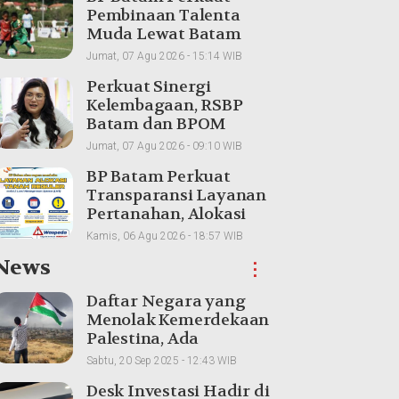
Pembinaan Talenta
Muda Lewat Batam
Prime International
Jumat, 07 Agu 2026 - 15:14 WIB
Grassroot Football
Perkuat Sinergi
sebagai Festival 2026
Kelembagaan, RSBP
Batam dan BPOM
Pastikan Pelayanan
Jumat, 07 Agu 2026 - 09:10 WIB
dan Ketersediaan Obat
BP Batam Perkuat
Aman
Transparansi Layanan
Pertanahan, Alokasi
Tanah Reguler Segera
Kamis, 06 Agu 2026 - 18:57 WIB
Hadir Melalui LMS
News
⋮
Daftar Negara yang
Menolak Kemerdekaan
Palestina, Ada
Tetangga Indonesia
Sabtu, 20 Sep 2025 - 12:43 WIB
Desk Investasi Hadir di