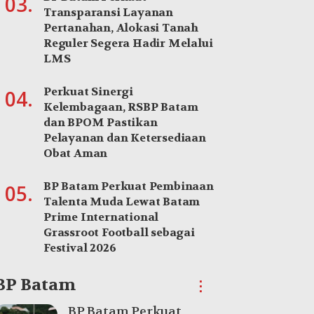
03.
Transparansi Layanan
Pertanahan, Alokasi Tanah
Reguler Segera Hadir Melalui
LMS
Perkuat Sinergi
04.
Kelembagaan, RSBP Batam
dan BPOM Pastikan
Pelayanan dan Ketersediaan
Obat Aman
BP Batam Perkuat Pembinaan
05.
Talenta Muda Lewat Batam
Prime International
Grassroot Football sebagai
Festival 2026
BP Batam
⋮
BP Batam Perkuat