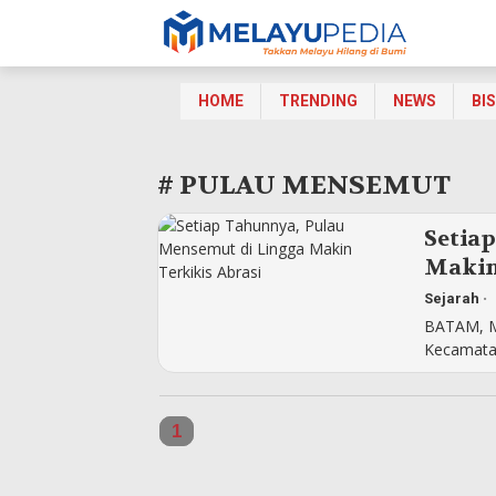
HOME
TRENDING
NEWS
BI
# PULAU MENSEMUT
Setia
Makin
Sejarah
•
BATAM, M
Kecamata
1