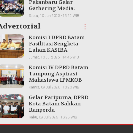
Pekanbaru Gelar
Gathering Media:
Membangun
Sabtu, 10 Jun 2023 - 15:22 WIB
Kolaborasi dan
Advertorial
⋮
Meningkatkan
Pemahaman Produk
Komisi I DPRD Batam
Fasilitasi Sengketa
Lahan KASIBA
Mangsang, Warga dan
Jumat, 10 Jul 2026 - 14:46 WIB
Perusahaan
Komisi IV DPRD Batam
Dipertemukan
Tampung Aspirasi
Mahasiswa IPMKOB
Pekanbaru, Bahas
Kamis, 09 Jul 2026 - 10:20 WIB
Kemajuan Daerah
Gelar Paripurna, DPRD
Kota Batam Sahkan
Ranperda
Pertanggungjawaban
Rabu, 08 Jul 2026 - 13:28 WIB
Pelaksanaan APBD
2025