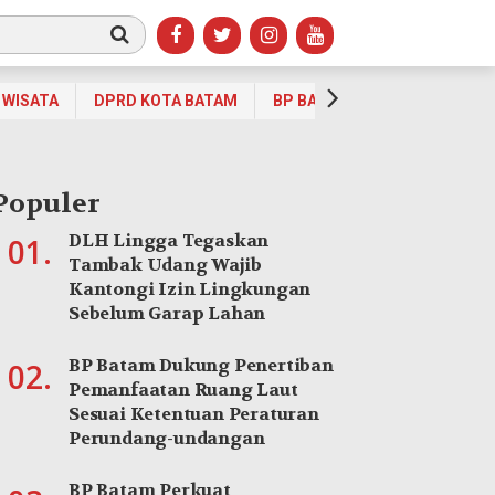
WISATA
DPRD KOTA BATAM
BP BATAM
OPINI
OLA
Populer
DLH Lingga Tegaskan
01.
Tambak Udang Wajib
Kantongi Izin Lingkungan
Sebelum Garap Lahan
BP Batam Dukung Penertiban
02.
Pemanfaatan Ruang Laut
Sesuai Ketentuan Peraturan
Perundang-undangan
BP Batam Perkuat