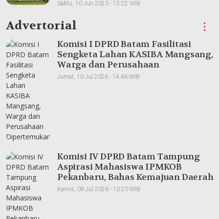
Meningkatkan Pemahaman Produk
Sabtu, 10 Jun 2023 - 15:22 WIB
Advertorial
⋮
Komisi I DPRD Batam Fasilitasi
Sengketa Lahan KASIBA Mangsang,
Warga dan Perusahaan
Dipertemukan
Jumat, 10 Jul 2026 - 14:46 WIB
Komisi IV DPRD Batam Tampung
Aspirasi Mahasiswa IPMKOB
Pekanbaru, Bahas Kemajuan Daerah
Kamis, 09 Jul 2026 - 10:20 WIB