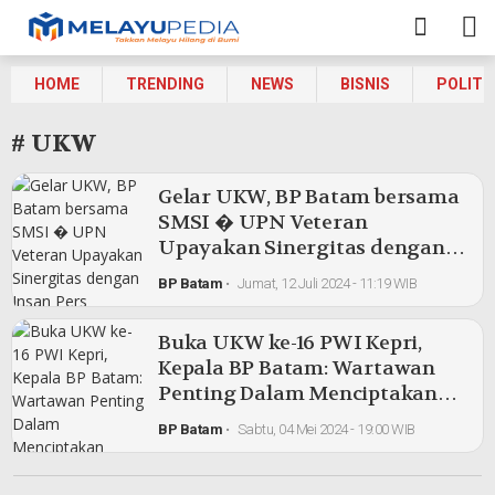
HOME
TRENDING
NEWS
BISNIS
POLITI
# UKW
Gelar UKW, BP Batam bersama
SMSI � UPN Veteran
Upayakan Sinergitas dengan
Insan Pers
BP Batam
•
Jumat, 12 Juli 2024 - 11:19 WIB
Buka UKW ke-16 PWI Kepri,
Kepala BP Batam: Wartawan
Penting Dalam Menciptakan
Informasi Sehat dan
BP Batam
•
Sabtu, 04 Mei 2024 - 19:00 WIB
Berkualitas