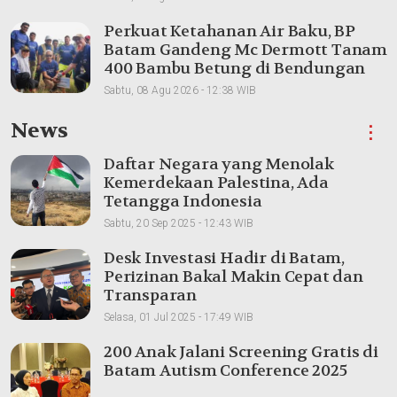
Perkuat Ketahanan Air Baku, BP
Batam Gandeng Mc Dermott Tanam
400 Bambu Betung di Bendungan
Sei Nongsa
Sabtu, 08 Agu 2026 - 12:38 WIB
News
⋮
Daftar Negara yang Menolak
Kemerdekaan Palestina, Ada
Tetangga Indonesia
Sabtu, 20 Sep 2025 - 12:43 WIB
Desk Investasi Hadir di Batam,
Perizinan Bakal Makin Cepat dan
Transparan
Selasa, 01 Jul 2025 - 17:49 WIB
200 Anak Jalani Screening Gratis di
Batam Autism Conference 2025