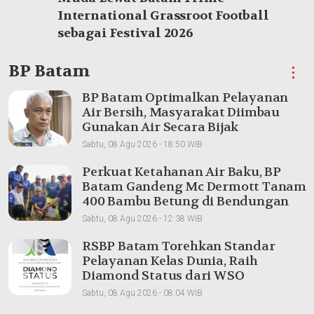
International Grassroot Football
sebagai Festival 2026
BP Batam
⋮
BP Batam Optimalkan Pelayanan
Air Bersih, Masyarakat Diimbau
Gunakan Air Secara Bijak
Sabtu, 08 Agu 2026 - 18:50 WIB
Perkuat Ketahanan Air Baku, BP
Batam Gandeng Mc Dermott Tanam
400 Bambu Betung di Bendungan
Sei Nongsa
Sabtu, 08 Agu 2026 - 12:38 WIB
RSBP Batam Torehkan Standar
Pelayanan Kelas Dunia, Raih
Diamond Status dari WSO
Sabtu, 08 Agu 2026 - 08:04 WIB