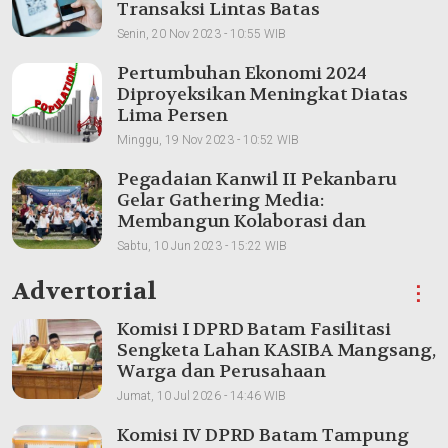
Transaksi Lintas Batas
Senin, 20 Nov 2023 - 10:55 WIB
Pertumbuhan Ekonomi 2024
Diproyeksikan Meningkat Diatas
Lima Persen
Minggu, 19 Nov 2023 - 10:52 WIB
Pegadaian Kanwil II Pekanbaru
Gelar Gathering Media:
Membangun Kolaborasi dan
Meningkatkan Pemahaman Produk
Sabtu, 10 Jun 2023 - 15:22 WIB
Advertorial
⋮
Komisi I DPRD Batam Fasilitasi
Sengketa Lahan KASIBA Mangsang,
Warga dan Perusahaan
Dipertemukan
Jumat, 10 Jul 2026 - 14:46 WIB
Komisi IV DPRD Batam Tampung