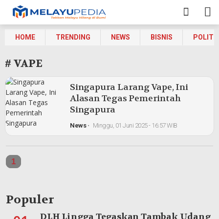
HOME
TRENDING
NEWS
BISNIS
POLITI
# VAPE
Singapura Larang Vape, Ini
Alasan Tegas Pemerintah
Singapura
News
•
Minggu, 01 Juni 2025 - 16:57 WIB
1
Populer
DLH Lingga Tegaskan Tambak Udang