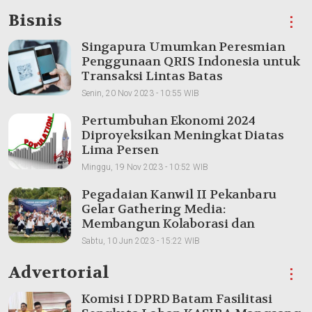
Bisnis
⋮
Singapura Umumkan Peresmian
Penggunaan QRIS Indonesia untuk
Transaksi Lintas Batas
Senin, 20 Nov 2023 - 10:55 WIB
Pertumbuhan Ekonomi 2024
Diproyeksikan Meningkat Diatas
Lima Persen
Minggu, 19 Nov 2023 - 10:52 WIB
Pegadaian Kanwil II Pekanbaru
Gelar Gathering Media:
Membangun Kolaborasi dan
Meningkatkan Pemahaman Produk
Sabtu, 10 Jun 2023 - 15:22 WIB
Advertorial
⋮
Komisi I DPRD Batam Fasilitasi