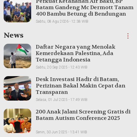
Perkuat Ketahanan Air Baku, BP
Batam Gandeng Mc Dermott Tanam
400 Bambu Betung di Bendungan
Sei Nongsa
Sabtu, 08 Agu 2026 - 12:38 WIB
News
⋮
Daftar Negara yang Menolak
Kemerdekaan Palestina, Ada
Tetangga Indonesia
Sabtu, 20 Sep 2025 - 12:43 WIB
Desk Investasi Hadir di Batam,
Perizinan Bakal Makin Cepat dan
Transparan
Selasa, 01 Jul 2025 - 17:49 WIB
200 Anak Jalani Screening Gratis di
Batam Autism Conference 2025
Senin, 30 Jun 2025 - 13:41 WIB